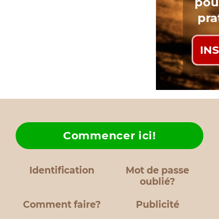
pou
pra
IN
Commencer ici!
Identification
Mot de passe
oublié?
Comment faire?
Publicité