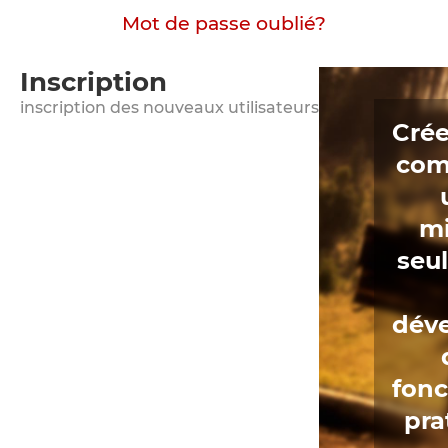
Mot de passe oublié?
Inscription
inscription des nouveaux utilisateurs
Crée
com
m
seu
déve
fonc
pra