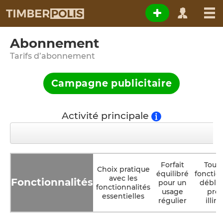
Abonnement
Tarifs d’abonnement
Campagne publicitaire
Activité principale
Forfait
Toute
Choix pratique
équilibré
fonctio
avec les
Fonctionnalités
pour un
déblo
fonctionnalités
usage
pre
essentielles
régulier
illim