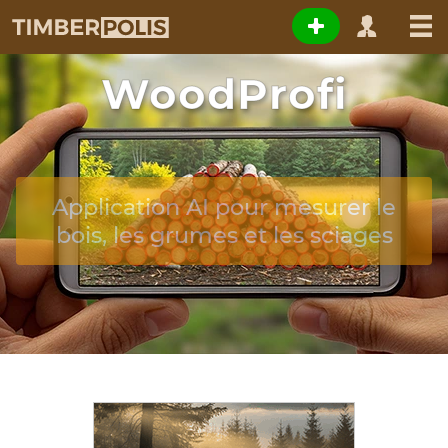
WoodProfi
Application AI pour mesurer le
bois, les grumes et les sciages