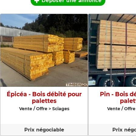
Déposer une annonce
Épicéa - Bois débité pour
Pin - Bois d
palettes
palet
Vente / Offre > Sciages
Vente / Offre
Prix négociable
Prix nég