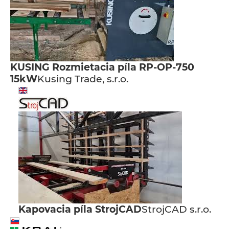
KUSING Rozmietacia píla RP-OP-750
15kW
Kusing Trade, s.r.o.
Kapovacia píla StrojCAD
StrojCAD s.r.o.