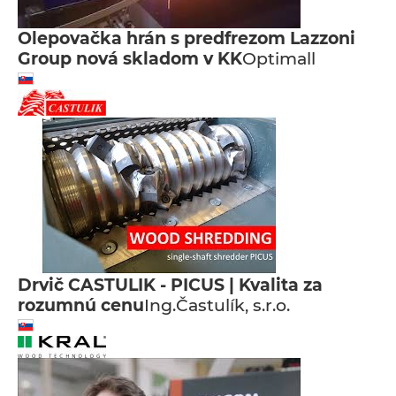
Olepovačka hrán s predfrezom Lazzoni
Group nová skladom v KK
Optimall
Drvič CASTULIK - PICUS | Kvalita za
rozumnú cenu
Ing.Častulík, s.r.o.