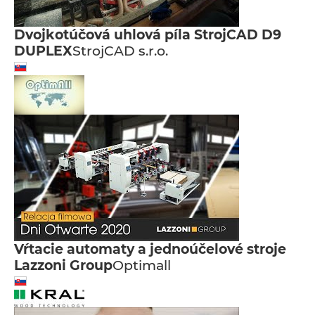
Dvojkotúčová uhlová píla StrojCAD D9
DUPLEX
StrojCAD s.r.o.
Vŕtacie automaty a jednoúčelové stroje
Lazzoni Group
Optimall