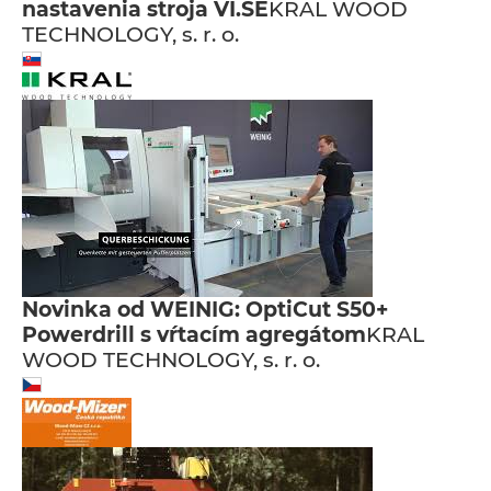
nastavenia stroja VI.SE
KRAL WOOD
TECHNOLOGY, s. r. o.
Novinka od WEINIG: OptiCut S50+
Powerdrill s vŕtacím agregátom
KRAL
WOOD TECHNOLOGY, s. r. o.