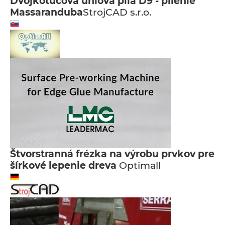
Dvojkotúčová uhlová píla D9 - pílenie
Massaranduba
StrojCAD s.r.o.
Štvorstranná frézka na výrobu prvkov pre
šírkové lepenie dreva
Optimall