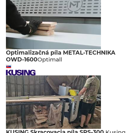
Optimalizačná píla METAL-TECHNIKA
OWD-1600
Optimall
KUSING Skracovacia píla SPS-300
Kusing