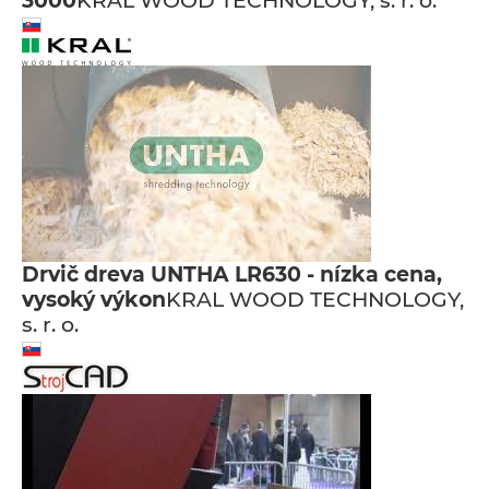
3000
KRAL WOOD TECHNOLOGY, s. r. o.
Drvič dreva UNTHA LR630 - nízka cena,
vysoký výkon
KRAL WOOD TECHNOLOGY,
s. r. o.