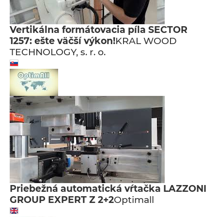
Vertikálna formátovacia píla SECTOR
1257: ešte väčší výkon!
KRAL WOOD
TECHNOLOGY, s. r. o.
Priebežná automatická vŕtačka LAZZONI
GROUP EXPERT Z 2+2
Optimall