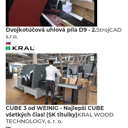
Dvojkotúčová uhlová píla D9 - 2.
StrojCAD
s.r.o.
CUBE 3 od WEINIG - Najlepší CUBE
všetkých čias! (SK titulky)
KRAL WOOD
TECHNOLOGY, s. r. o.