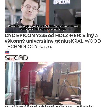
CNC EPICON 7235 od HOLZ-HER: Silný a
výkonný univerzálny génius
KRAL WOOD
TECHNOLOGY, s. r. o.