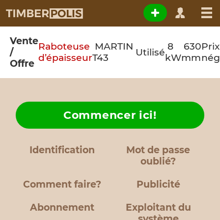
Vente
Raboteuse
MARTIN
8
630
Prix
/
Utilisé
d’épaisseur
T43
kW
mm
nég
Offre
Commencer ici!
Identification
Mot de passe
oublié?
Comment faire?
Publicité
Abonnement
Exploitant du
système