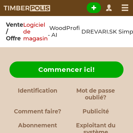
Vente
Logiciel
WoodProfi
/
de
DREVARI.SK
Simp
- AI
Offre
magasin
Commencer ici!
Identification
Mot de passe
oublié?
Comment faire?
Publicité
Abonnement
Exploitant du
système