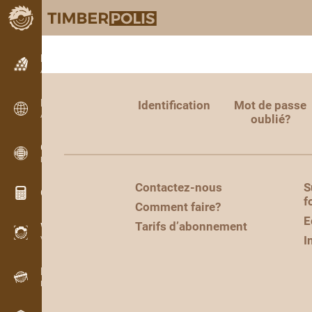
Petites annonces
Annonces texte
Petites annonces
Identification
Mot de passe
Annonces internationales
oublié?
OPTI-TIMB
Plans de débit
Contactez-nous
S
Calculateurs pour le bois
f
Comment faire?
E
Tarifs d’abonnement
WoodProfi
I
Volume de bois avec IA
Enregistreur
Inventaire du bois sur le terrain