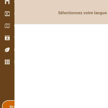
Gestion du stock
Sélectionnez votre langue
Schowroom vidéo
Catalogues / Brochures
Vocabulaire
Espèces de bois
Plus de fonctions
Inscription