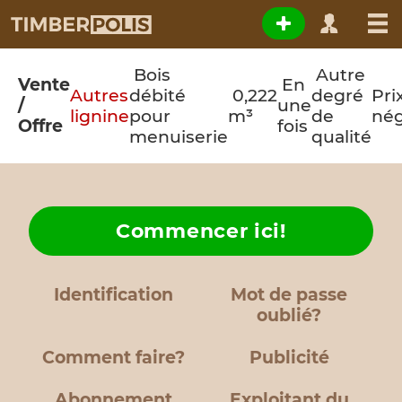
Bois
Autre
Vente
En
Autres
débité
0,222
degré
Pri
/
une
lignine
pour
m³
de
nég
Offre
fois
menuiserie
qualité
Commencer ici!
Identification
Mot de passe
oublié?
Comment faire?
Publicité
Abonnement
Exploitant du