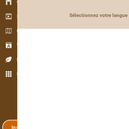
Gestion du stock
Sélectionnez votre langue
Schowroom vidéo
Catalogues / Brochures
Vocabulaire
Espèces de bois
Plus de fonctions
Inscription