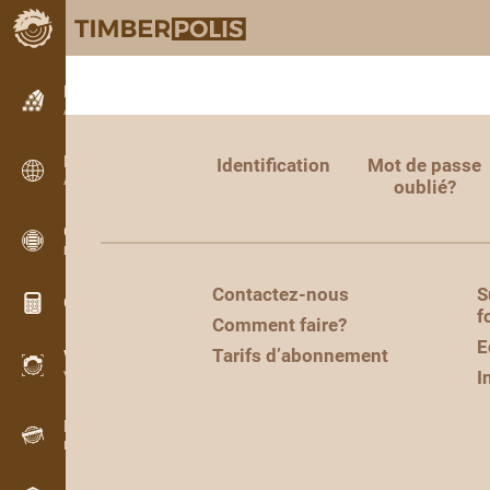
Petites annonces
Annonces texte
Petites annonces
Identification
Mot de passe
Annonces internationales
oublié?
OPTI-TIMB
Plans de débit
Contactez-nous
S
Calculateurs pour le bois
f
Comment faire?
E
Tarifs d’abonnement
WoodProfi
I
Volume de bois avec IA
Enregistreur
Inventaire du bois sur le terrain