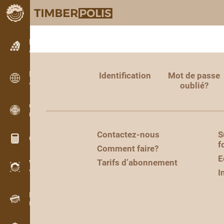
Petites annonces
Annonces texte
Petites annonces
Identification
Mot de passe
Annonces internationales
oublié?
OPTI-TIMB
Plans de débit
Contactez-nous
S
Calculateurs pour le bois
f
Comment faire?
E
Tarifs d’abonnement
WoodProfi
I
Volume de bois avec IA
Enregistreur
Inventaire du bois sur le terrain