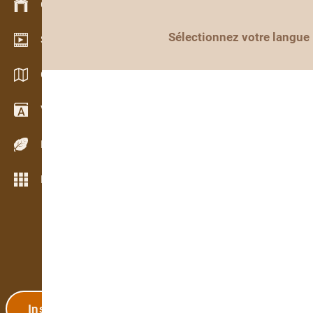
Gestion du stock
Sélectionnez votre langue
Schowroom vidéo
Catalogues / Brochures
Vocabulaire
Espèces de bois
Plus de fonctions
Inscription