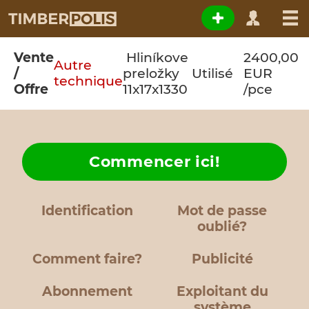
Vente
Hliníkove
2400,00
Autre
/
preložky
Utilisé
EUR
technique
Offre
11x17x1330
/pce
Commencer ici!
Identification
Mot de passe
oublié?
Comment faire?
Publicité
Abonnement
Exploitant du
système