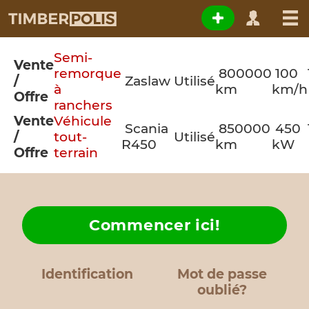
Semi-
Vente
remorque
800000
100
/
Zaslaw
Utilisé
à
km
km/h
Offre
ranchers
Vente
Véhicule
Scania
850000
450
/
tout-
Utilisé
R450
km
kW
Offre
terrain
Commencer ici!
Identification
Mot de passe
oublié?