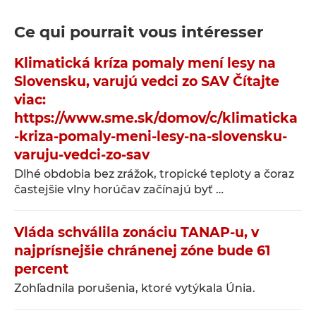
Ce qui pourrait vous intéresser
Klimatická kríza pomaly mení lesy na
Slovensku, varujú vedci zo SAV Čítajte
viac:
https://www.sme.sk/domov/c/klimaticka
-kriza-pomaly-meni-lesy-na-slovensku-
varuju-vedci-zo-sav
Dlhé obdobia bez zrážok, tropické teploty a čoraz
častejšie vlny horúčav začínajú byť …
Vláda schválila zonáciu TANAP-u, v
najprísnejšie chránenej zóne bude 61
percent
Zohľadnila porušenia, ktoré vytýkala Únia.