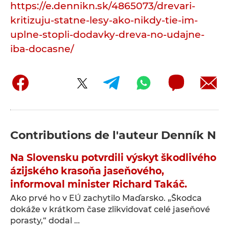
https://e.dennikn.sk/4865073/drevari-
kritizuju-statne-lesy-ako-nikdy-tie-im-
uplne-stopli-dodavky-dreva-no-udajne-
iba-docasne/
Contributions de l'auteur
Denník N
Na Slovensku potvrdili výskyt škodlivého
ázijského krasoňa jaseňového,
informoval minister Richard Takáč.
Ako prvé ho v EÚ zachytilo Maďarsko. „Škodca
dokáže v krátkom čase zlikvidovať celé jaseňové
porasty,“ dodal …