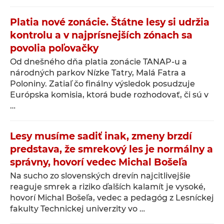
Platia nové zonácie. Štátne lesy si udržia
kontrolu a v najprísnejších zónach sa
povolia poľovačky
Od dnešného dňa platia zonácie TANAP-u a
národných parkov Nízke Tatry, Malá Fatra a
Poloniny. Zatiaľ čo finálny výsledok posudzuje
Európska komisia, ktorá bude rozhodovať, či sú v
…
Lesy musíme sadiť inak, zmeny brzdí
predstava, že smrekový les je normálny a
správny, hovorí vedec Michal Bošeľa
Na sucho zo slovenských drevín najcitlivejšie
reaguje smrek a riziko ďalších kalamít je vysoké,
hovorí Michal Bošeľa, vedec a pedagóg z Lesníckej
fakulty Technickej univerzity vo …