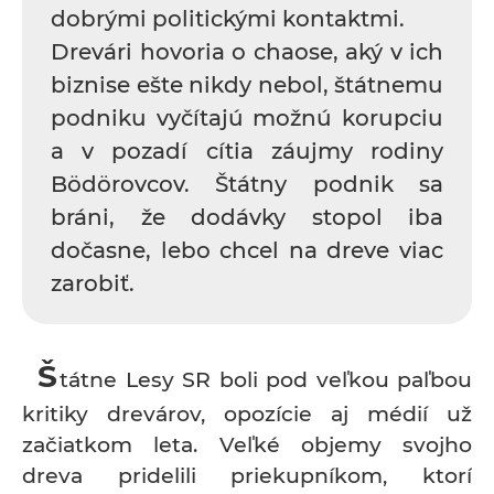
dobrými politickými kontaktmi.
Drevári hovoria o chaose, aký v ich
biznise ešte nikdy nebol, štátnemu
podniku vyčítajú možnú korupciu
a v pozadí cítia záujmy rodiny
Bödörovcov. Štátny podnik sa
bráni, že dodávky stopol iba
dočasne, lebo chcel na dreve viac
zarobiť.
Š
tátne Lesy SR boli pod veľkou paľbou
kritiky drevárov, opozície aj médií už
začiatkom leta. Veľké objemy svojho
dreva pridelili priekupníkom, ktorí