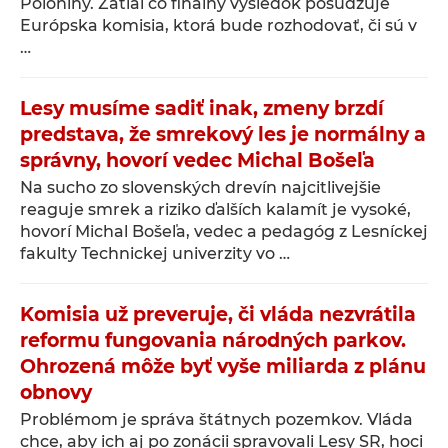
Poloniny. Zatiaľ čo finálny výsledok posudzuje
Európska komisia, ktorá bude rozhodovať, či sú v
…
Lesy musíme sadiť inak, zmeny brzdí
predstava, že smrekový les je normálny a
správny, hovorí vedec Michal Bošeľa
Na sucho zo slovenských drevín najcitlivejšie
reaguje smrek a riziko ďalších kalamít je vysoké,
hovorí Michal Bošeľa, vedec a pedagóg z Lesníckej
fakulty Technickej univerzity vo …
Komisia už preveruje, či vláda nezvrátila
reformu fungovania národných parkov.
Ohrozená môže byť vyše miliarda z plánu
obnovy
Problémom je správa štátnych pozemkov. Vláda
chce, aby ich aj po zonácii spravovali Lesy SR, hoci