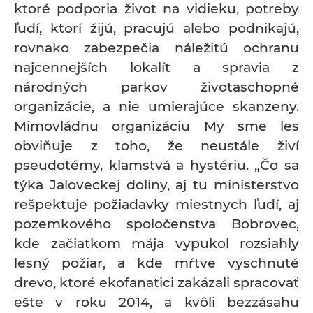
ktoré podporia život na vidieku, potreby
ľudí, ktorí žijú, pracujú alebo podnikajú,
rovnako zabezpečia náležitú ochranu
najcennejších lokalít a spravia z
národných parkov životaschopné
organizácie, a nie umierajúce skanzeny.
Mimovládnu organizáciu My sme les
obviňuje z toho, že neustále živí
pseudotémy, klamstvá a hystériu. „Čo sa
týka Jaloveckej doliny, aj tu ministerstvo
rešpektuje požiadavky miestnych ľudí, aj
pozemkového spoločenstva Bobrovec,
kde začiatkom mája vypukol rozsiahly
lesný požiar, a kde mŕtve vyschnuté
drevo, ktoré ekofanatici zakázali spracovať
ešte v roku 2014, a kvôli bezzásahu