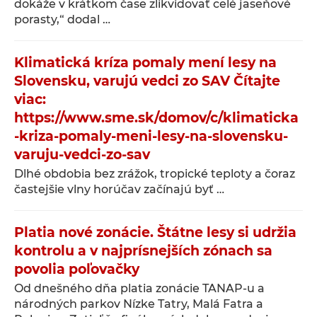
dokáže v krátkom čase zlikvidovať celé jaseňové
porasty,“ dodal …
Klimatická kríza pomaly mení lesy na
Slovensku, varujú vedci zo SAV Čítajte
viac:
https://www.sme.sk/domov/c/klimaticka
-kriza-pomaly-meni-lesy-na-slovensku-
varuju-vedci-zo-sav
Dlhé obdobia bez zrážok, tropické teploty a čoraz
častejšie vlny horúčav začínajú byť …
Platia nové zonácie. Štátne lesy si udržia
kontrolu a v najprísnejších zónach sa
povolia poľovačky
Od dnešného dňa platia zonácie TANAP-u a
národných parkov Nízke Tatry, Malá Fatra a