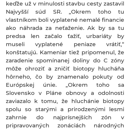
keďže už v minulosti stavbu cesty zastavil
Najvyšší súd SR. „Okrem toho tu
vlastníkom boli vyplatené nemalé financie
ako náhrada za neťaženie. Ak by sa tu
predsa len začalo ťažiť, urbariáty by
museli vyplatené peniaze vrátiť,“
konštatujú. Kameniar tiež pripomenul, že
zaradenie spomínanej doliny do C zóny
môže ohroziť a zničiť biotopy hlucháňa
hôrneho, čo by znamenalo pokuty od
Európskej únie. „Okrem toho sa
Slovensko v Pláne obnovy a odolnosti
zaviazalo k tomu, že hluchánie biotopy
spolu so starými a prirodzenými lesmi
zahrnie do najprísnejších zón v
pripravovaných zonáciách národných