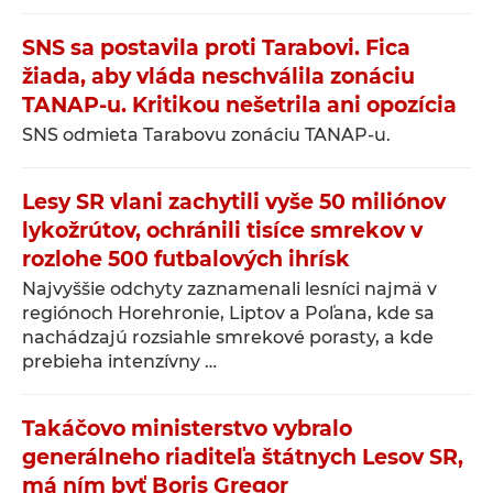
SNS sa postavila proti Tarabovi. Fica
žiada, aby vláda neschválila zonáciu
TANAP-u. Kritikou nešetrila ani opozícia
SNS odmieta Tarabovu zonáciu TANAP-u.
Lesy SR vlani zachytili vyše 50 miliónov
lykožrútov, ochránili tisíce smrekov v
rozlohe 500 futbalových ihrísk
Najvyššie odchyty zaznamenali lesníci najmä v
regiónoch Horehronie, Liptov a Poľana, kde sa
nachádzajú rozsiahle smrekové porasty, a kde
prebieha intenzívny …
Takáčovo ministerstvo vybralo
generálneho riaditeľa štátnych Lesov SR,
má ním byť Boris Gregor