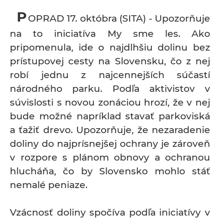
P
OPRAD 17. októbra (SITA) - Upozorňuje
na to iniciatíva My sme les. Ako
pripomenula, ide o najdlhšiu dolinu bez
prístupovej cesty na Slovensku, čo z nej
robí jednu z najcennejších súčastí
národného parku. Podľa aktivistov v
súvislosti s novou zonáciou hrozí, že v nej
bude možné napríklad stavať parkoviská
a ťažiť drevo. Upozorňuje, že nezaradenie
doliny do najprísnejšej ochrany je zároveň
v rozpore s plánom obnovy a ochranou
hlucháňa, čo by Slovensko mohlo stáť
nemalé peniaze.
Vzácnosť doliny spočíva podľa iniciatívy v