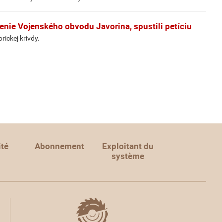
enie Vojenského obvodu Javorina, spustili petíciu
rickej krivdy.
ité
Abonnement
Exploitant du
système