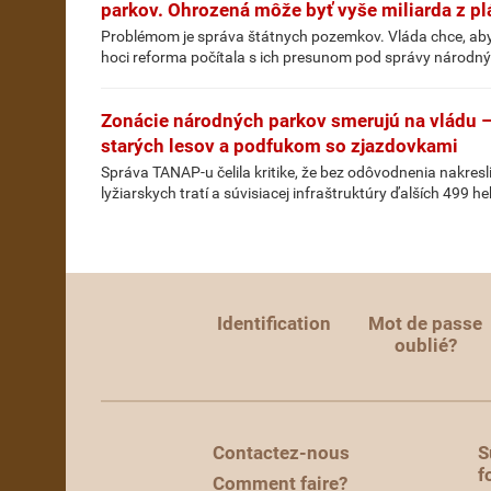
parkov. Ohrozená môže byť vyše miliarda z p
Problémom je správa štátnych pozemkov. Vláda chce, aby i
hoci reforma počítala s ich presunom pod správy národný
Zonácie národných parkov smerujú na vládu 
starých lesov a podfukom so zjazdovkami
Správa TANAP-u čelila kritike, že bez odôvodnenia nakresl
lyžiarskych tratí a súvisiacej infraštruktúry ďalších 499 h
Identification
Mot de passe
oublié?
Contactez-nous
S
f
Comment faire?