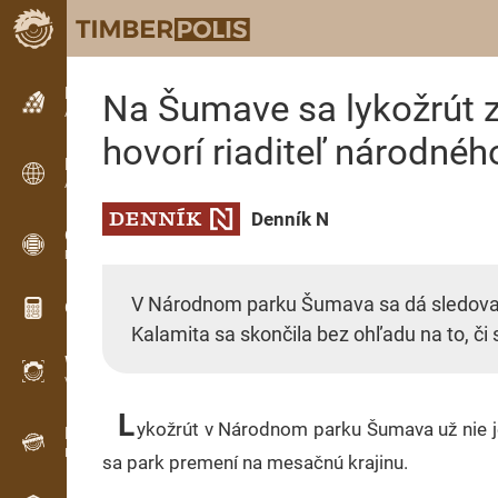
Petites annonces
Na Šumave sa lykožrút z
Annonces texte
hovorí riaditeľ národnéh
Petites annonces
Annonces internationales
Denník N
OPTI-TIMB
Plans de débit
V Národnom parku Šumava sa dá sledovať,
Calculateurs pour le bois
Kalamita sa skončila bez ohľadu na to, či 
WoodProfi
Volume de bois avec IA
L
ykožrút v Národnom parku Šumava už nie je
Enregistreur
Inventaire du bois sur le terrain
sa park premení na mesačnú krajinu.