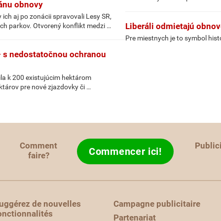
lánu obnovy
ch aj po zonácii spravovali Lesy SR,
Liberáli odmietajú obnov
ch parkov. Otvorený konflikt medzi …
Pre miestnych je to symbol histo
– s nedostatočnou ochranou
ila k 200 existujúcim hektárom
ektárov pre nové zjazdovky či …
Comment
Public
Commencer ici!
faire?
uggérez de nouvelles
Campagne publicitaire
onctionnalités
Partenariat