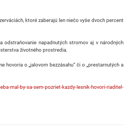
zerváciách, ktoré zaberajú len niečo vyše dvoch percent
na odstraňovanie napadnutých stromov aj v národných
sterstva životného prostredia.
ne hovoria o „jalovom bezzásahu“ či o „prestarnutých a
ba-mal-by-sa-sem-pozriet-kazdy-lesnik-hovori-riaditel-