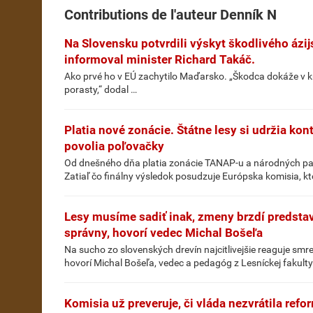
Contributions de l'auteur
Denník N
Na Slovensku potvrdili výskyt škodlivého ázi
informoval minister Richard Takáč.
Ako prvé ho v EÚ zachytilo Maďarsko. „Škodca dokáže v k
porasty,“ dodal …
Platia nové zonácie. Štátne lesy si udržia kon
povolia poľovačky
Od dnešného dňa platia zonácie TANAP-u a národných park
Zatiaľ čo finálny výsledok posudzuje Európska komisia, kt
Lesy musíme sadiť inak, zmeny brzdí predstav
správny, hovorí vedec Michal Bošeľa
Na sucho zo slovenských drevín najcitlivejšie reaguje smrek
hovorí Michal Bošeľa, vedec a pedagóg z Lesníckej fakulty
Komisia už preveruje, či vláda nezvrátila re