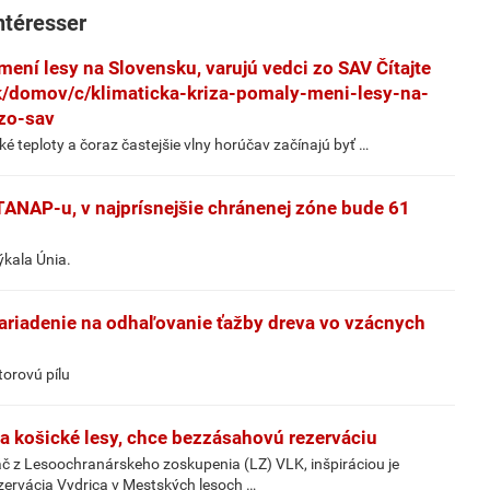
ntéresser
mení lesy na Slovensku, varujú vedci zo SAV Čítajte
k/domov/c/klimaticka-kriza-pomaly-meni-lesy-na-
zo-sav
ké teploty a čoraz častejšie vlny horúčav začínajú byť …
TANAP-u, v najprísnejšie chránenej zóne bude 61
ýkala Únia.
zariadenie na odhaľovanie ťažby dreva vo vzácnych
orovú pílu
Za košické lesy, chce bezzásahovú rezerváciu
áč z Lesoochranárskeho zoskupenia (LZ) VLK, inšpiráciou je
zervácia Vydrica v Mestských lesoch …