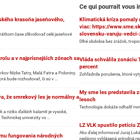
Ce qui pourrait vous i
jského krasoňa jaseňového,
Klimatická kríza pomaly 
viac: https://www.sme.s
slovensku-varuju-vedci-
rátkom čase zlikvidovať celé jaseňové
Dlhé obdobia bez zrážok, tropic
trolu a v najprísnejších zónach sa
Vláda schválila zonáciu 
percent
ov Nízke Tatry, Malá Fatra a Poloniny.
Zohľadnila porušenia, ktoré vyt
orá bude rozhodovať, či sú v …
My sme les predstavila 
a, že smrekový les je normálny a
lesoch
Technológia dokáže odhaliť mot
 a riziko ďalších kalamít je vysoké,
 Technickej univerzity vo …
LZ VLK spustilo petíciu 
Ako ďalej informoval Juraj Luk
formu fungovania národných
nedávno vyhlásená prírodná re