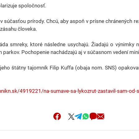
larizuje spoločnosť.
v súčasťou prírody. Chcú, aby aspoň v prísne chránených re
 zásahu človeka.
áda smreky, ktoré následne usychajú. Žiadajú o výnimky 
h parkov. Pochopenie nachádzajú aj v súčasnom vedení mini
jeho štátny tajomník Filip Kuffa (obaja nom. SNS) opakova
nnikn.sk/4919221/na-sumave-sa-lykozrut-zastavil-sam-od-se