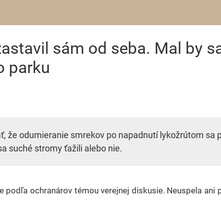
astavil sám od seba. Mal by sa
o parku
 že odumieranie smrekov po napadnutí lykožrútom sa po 
sa suché stromy ťažili alebo nie.
 podľa ochranárov témou verejnej diskusie. Neuspela ani p