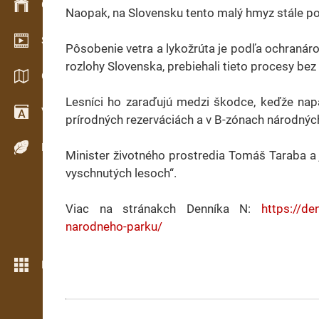
Gestion du stock
Naopak, na Slovensku tento malý hmyz stále po
Schowroom vidéo
Pôsobenie vetra a lykožrúta je podľa ochranáro
rozlohy Slovenska, prebiehali tieto procesy bez
Catalogues / Brochures
Lesníci ho zaraďujú medzi škodce, keďže nap
Vocabulaire
prírodných rezerváciách a v B-zónach národnýc
Espèces de bois
Minister životného prostredia Tomáš Taraba a 
vyschnutých lesoch“.
Viac na stránakch Denníka N:
https://de
narodneho-parku/
Plus de fonctions