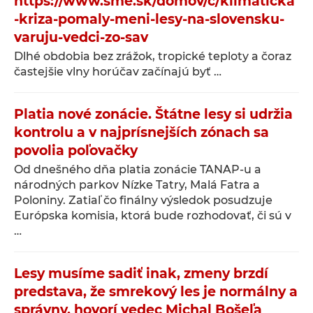
https://www.sme.sk/domov/c/klimaticka
-kriza-pomaly-meni-lesy-na-slovensku-
varuju-vedci-zo-sav
Dlhé obdobia bez zrážok, tropické teploty a čoraz
častejšie vlny horúčav začínajú byť …
Platia nové zonácie. Štátne lesy si udržia
kontrolu a v najprísnejších zónach sa
povolia poľovačky
Od dnešného dňa platia zonácie TANAP-u a
národných parkov Nízke Tatry, Malá Fatra a
Poloniny. Zatiaľ čo finálny výsledok posudzuje
Európska komisia, ktorá bude rozhodovať, či sú v
…
Lesy musíme sadiť inak, zmeny brzdí
predstava, že smrekový les je normálny a
správny, hovorí vedec Michal Bošeľa