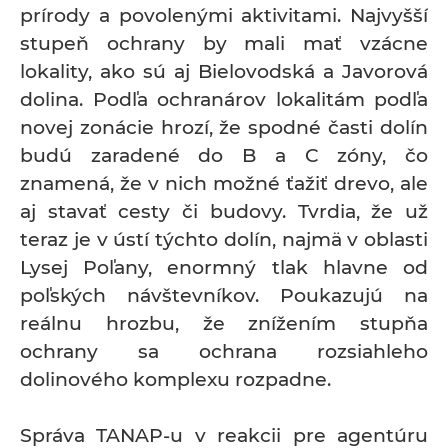
prírody a povolenými aktivitami. Najvyšší
stupeň ochrany by mali mať vzácne
lokality, ako sú aj Bielovodská a Javorová
dolina. Podľa ochranárov lokalitám podľa
novej zonácie hrozí, že spodné časti dolín
budú zaradené do B a C zóny, čo
znamená, že v nich možné ťažiť drevo, ale
aj stavať cesty či budovy. Tvrdia, že už
teraz je v ústí týchto dolín, najmä v oblasti
Lysej Poľany, enormný tlak hlavne od
poľských návštevníkov. Poukazujú na
reálnu hrozbu, že znížením stupňa
ochrany sa ochrana rozsiahleho
dolinového komplexu rozpadne.
Správa TANAP-u v reakcii pre agentúru