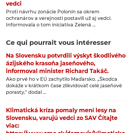
vedci
Proti návrhu zonácie Polonín sa okrem
ochranárov a verejnosti postavili už aj vedci.
Informovala o tom iniciatíva Zelená …
Ce qui pourrait vous intéresser
Na Slovensku potvrdili výskyt škodlivého
ázijského krasoňa jaseňového,
informoval minister Richard Takáč.
Ako prvé ho v EÚ zachytilo Maďarsko. „Škodca
dokáže v krátkom čase zlikvidovať celé jaseňové
porasty,“ dodal …
Klimatická kríza pomaly mení lesy na
Slovensku, varujú vedci zo SAV Čítajte
viac: