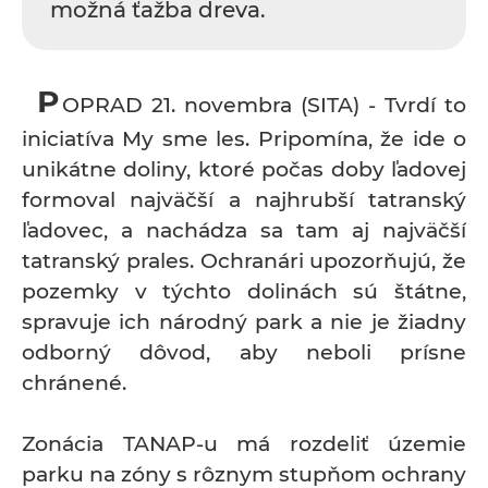
možná ťažba dreva.
P
OPRAD 21. novembra (SITA) - Tvrdí to
iniciatíva My sme les. Pripomína, že ide o
unikátne doliny, ktoré počas doby ľadovej
formoval najväčší a najhrubší tatranský
ľadovec, a nachádza sa tam aj najväčší
tatranský prales. Ochranári upozorňujú, že
pozemky v týchto dolinách sú štátne,
spravuje ich národný park a nie je žiadny
odborný dôvod, aby neboli prísne
chránené.
Zonácia TANAP-u má rozdeliť územie
parku na zóny s rôznym stupňom ochrany