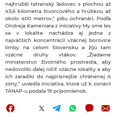
najhrubší tatranský ľadovec s plochou až
43,6 kilometra štvorcového a hrúbkou až
okolo 400 metrov,“ píšu ochranári. Podľa
Ondreja Kameniara z iniciatívy My sme les
sa v lokalite nachádza aj jedna z
najväčších koncentrácií vzácnej borovice
limby na celom Slovensku a žijú tam
vzácne druhy vtákov. „Žiadame
ministerstvo životného prostredia, aby
nedovolilo ďalej ničiť vzácne lokality a aby
ich zaradilo do najprísnejšie chránenej A
zóny,“ uviedla iniciatíva, ktorá už k zonácii
TANAP-u podala 19 pripomienok.