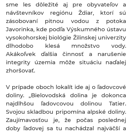
sme les dôležité aj pre obyvateľov a
návštevníkov regiónu Ždiar, ktorí sú
zásobovaní pitnou vodou z potoka
Javorinka, kde podľa Výskumného ústavu
vysokohorskej biológie Žilinskej univerzity
dlhodobo klesá množstvo vody.
Akákoľvek ďalšia činnosť a narušenie
integrity územia môže situáciu naďalej
zhoršovať.
V prípade oboch lokalít ide aj o ľadovcové
doliny. „Bielovodská dolina je dokonca
najdlhšou ľadovcovou dolinou Tatier.
Svojou skladbou pripomína alpské doliny.
Zaujímavosťou je, že počas poslednej
doby ľadovej sa tu nachádzal najväčší a