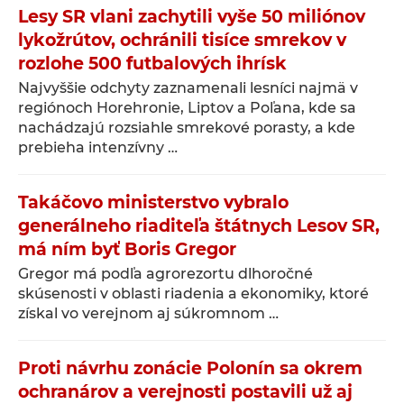
Lesy SR vlani zachytili vyše 50 miliónov
lykožrútov, ochránili tisíce smrekov v
rozlohe 500 futbalových ihrísk
Najvyššie odchyty zaznamenali lesníci najmä v
regiónoch Horehronie, Liptov a Poľana, kde sa
nachádzajú rozsiahle smrekové porasty, a kde
prebieha intenzívny …
Takáčovo ministerstvo vybralo
generálneho riaditeľa štátnych Lesov SR,
má ním byť Boris Gregor
Gregor má podľa agrorezortu dlhoročné
skúsenosti v oblasti riadenia a ekonomiky, ktoré
získal vo verejnom aj súkromnom …
Proti návrhu zonácie Polonín sa okrem
ochranárov a verejnosti postavili už aj