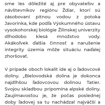
sme les dôležité aj pre obyvateľov a
návštevníkov regiónu Ždiar, ktorí sú
zásobovaní pitnou vodou z potoka
Javorinka, kde podľa Výskumného ústavu
vysokohorskej biológie Žilinskej univerzity
dlhodobo klesá množstvo vody.
Akákoľvek ďalšia činnosť a narušenie
integrity územia môže situáciu naďalej
zhoršovať.
V prípade oboch lokalít ide aj o ľadovcové
doliny. „Bielovodská dolina je dokonca
najdlhšou ľadovcovou dolinou Tatier.
Svojou skladbou pripomína alpské doliny.
Zaujímavosťou je, že počas poslednej
doby ľadovej sa tu nachádzal najväčší a