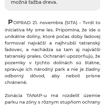
možná ťažba dreva.
P
OPRAD 21. novembra (SITA) - Tvrdí to
iniciatíva My sme les. Pripomína, že ide o
unikátne doliny, ktoré počas doby ľadovej
formoval najväčší a najhrubší tatranský
ľadovec, a nachádza sa tam aj najväčší
tatranský prales. Ochranári upozorňujú, že
pozemky v týchto dolinách sú štátne,
spravuje ich národný park a nie je žiadny
odborný dôvod, aby neboli prísne
chránené.
Zonácia TANAP-u má rozdeliť územie
parku na zóny s rôznym stupňom ochrany