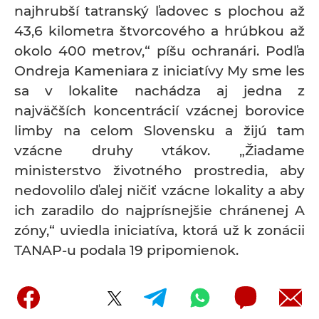
najhrubší tatranský ľadovec s plochou až
43,6 kilometra štvorcového a hrúbkou až
okolo 400 metrov,“ píšu ochranári. Podľa
Ondreja Kameniara z iniciatívy My sme les
sa v lokalite nachádza aj jedna z
najväčších koncentrácií vzácnej borovice
limby na celom Slovensku a žijú tam
vzácne druhy vtákov. „Žiadame
ministerstvo životného prostredia, aby
nedovolilo ďalej ničiť vzácne lokality a aby
ich zaradilo do najprísnejšie chránenej A
zóny,“ uviedla iniciatíva, ktorá už k zonácii
TANAP-u podala 19 pripomienok.