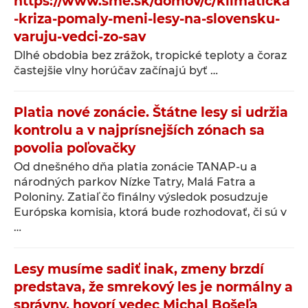
https://www.sme.sk/domov/c/klimaticka
-kriza-pomaly-meni-lesy-na-slovensku-
varuju-vedci-zo-sav
Dlhé obdobia bez zrážok, tropické teploty a čoraz
častejšie vlny horúčav začínajú byť …
Platia nové zonácie. Štátne lesy si udržia
kontrolu a v najprísnejších zónach sa
povolia poľovačky
Od dnešného dňa platia zonácie TANAP-u a
národných parkov Nízke Tatry, Malá Fatra a
Poloniny. Zatiaľ čo finálny výsledok posudzuje
Európska komisia, ktorá bude rozhodovať, či sú v
…
Lesy musíme sadiť inak, zmeny brzdí
predstava, že smrekový les je normálny a
správny, hovorí vedec Michal Bošeľa