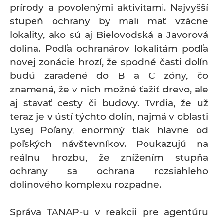
prírody a povolenými aktivitami. Najvyšší
stupeň ochrany by mali mať vzácne
lokality, ako sú aj Bielovodská a Javorová
dolina. Podľa ochranárov lokalitám podľa
novej zonácie hrozí, že spodné časti dolín
budú zaradené do B a C zóny, čo
znamená, že v nich možné ťažiť drevo, ale
aj stavať cesty či budovy. Tvrdia, že už
teraz je v ústí týchto dolín, najmä v oblasti
Lysej Poľany, enormný tlak hlavne od
poľských návštevníkov. Poukazujú na
reálnu hrozbu, že znížením stupňa
ochrany sa ochrana rozsiahleho
dolinového komplexu rozpadne.
Správa TANAP-u v reakcii pre agentúru