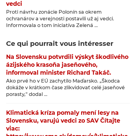
vedci
Proti návrhu zonácie Polonín sa okrem
ochranárov a verejnosti postavili už aj vedci.
Informovala o tom iniciatíva Zelená …
Ce qui pourrait vous intéresser
Na Slovensku potvrdili výskyt škodlivého
ázijského krasoňa jaseňového,
informoval minister Richard Takáč.
Ako prvé ho v EÚ zachytilo Maďarsko. „Škodca
dokáže v krátkom čase zlikvidovať celé jaseňové
porasty,“ dodal …
Klimatická kríza pomaly mení lesy na
Slovensku, varujú vedci zo SAV Čítajte
viac: