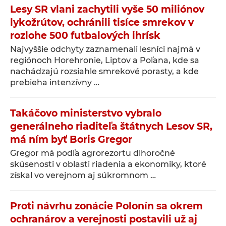
Lesy SR vlani zachytili vyše 50 miliónov
lykožrútov, ochránili tisíce smrekov v
rozlohe 500 futbalových ihrísk
Najvyššie odchyty zaznamenali lesníci najmä v
regiónoch Horehronie, Liptov a Poľana, kde sa
nachádzajú rozsiahle smrekové porasty, a kde
prebieha intenzívny …
Takáčovo ministerstvo vybralo
generálneho riaditeľa štátnych Lesov SR,
má ním byť Boris Gregor
Gregor má podľa agrorezortu dlhoročné
skúsenosti v oblasti riadenia a ekonomiky, ktoré
získal vo verejnom aj súkromnom …
Proti návrhu zonácie Polonín sa okrem
ochranárov a verejnosti postavili už aj