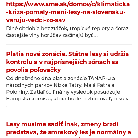
https://www.sme.sk/domov/c/klimaticka
-kriza-pomaly-meni-lesy-na-slovensku-
varuju-vedci-zo-sav
Dlhé obdobia bez zrážok, tropické teploty a čoraz
častejšie vlny horúčav začínajú byť …
Platia nové zonácie. Štátne lesy si udržia
kontrolu a v najprísnejších zónach sa
povolia poľovačky
Od dnešného dňa platia zonácie TANAP-u a
národných parkov Nízke Tatry, Malá Fatra a
Poloniny. Zatiaľ čo finálny výsledok posudzuje
Európska komisia, ktorá bude rozhodovať, či sú v
…
Lesy musíme sadiť inak, zmeny brzdí
predstava, že smrekový les je normálny a