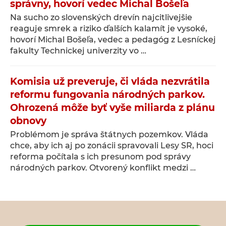
správny, hovorí vedec Michal Bošeľa
Na sucho zo slovenských drevín najcitlivejšie
reaguje smrek a riziko ďalších kalamít je vysoké,
hovorí Michal Bošeľa, vedec a pedagóg z Lesníckej
fakulty Technickej univerzity vo …
Komisia už preveruje, či vláda nezvrátila
reformu fungovania národných parkov.
Ohrozená môže byť vyše miliarda z plánu
obnovy
Problémom je správa štátnych pozemkov. Vláda
chce, aby ich aj po zonácii spravovali Lesy SR, hoci
reforma počítala s ich presunom pod správy
národných parkov. Otvorený konflikt medzi …