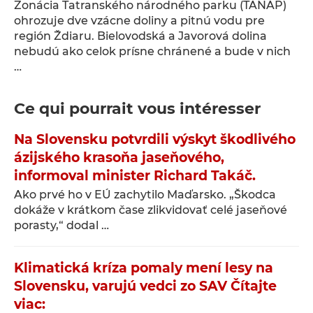
Zonácia Tatranského národného parku (TANAP)
ohrozuje dve vzácne doliny a pitnú vodu pre
región Ždiaru. Bielovodská a Javorová dolina
nebudú ako celok prísne chránené a bude v nich
…
Ce qui pourrait vous intéresser
Na Slovensku potvrdili výskyt škodlivého
ázijského krasoňa jaseňového,
informoval minister Richard Takáč.
Ako prvé ho v EÚ zachytilo Maďarsko. „Škodca
dokáže v krátkom čase zlikvidovať celé jaseňové
porasty,“ dodal …
Klimatická kríza pomaly mení lesy na
Slovensku, varujú vedci zo SAV Čítajte
viac: