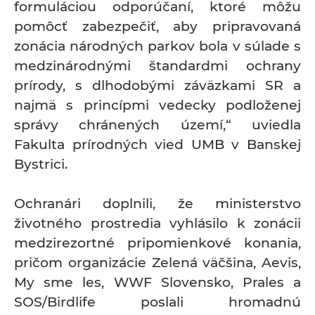
formuláciou odporúčaní, ktoré môžu
pomôcť zabezpečiť, aby pripravovaná
zonácia národných parkov bola v súlade s
medzinárodnými štandardmi ochrany
prírody, s dlhodobými záväzkami SR a
najmä s princípmi vedecky podloženej
správy chránených území,“ uviedla
Fakulta prírodných vied UMB v Banskej
Bystrici.
Ochranári doplnili, že ministerstvo
životného prostredia vyhlásilo k zonácii
medzirezortné pripomienkové konania,
pričom organizácie Zelená väčšina, Aevis,
My sme les, WWF Slovensko, Prales a
SOS/Birdlife poslali hromadnú