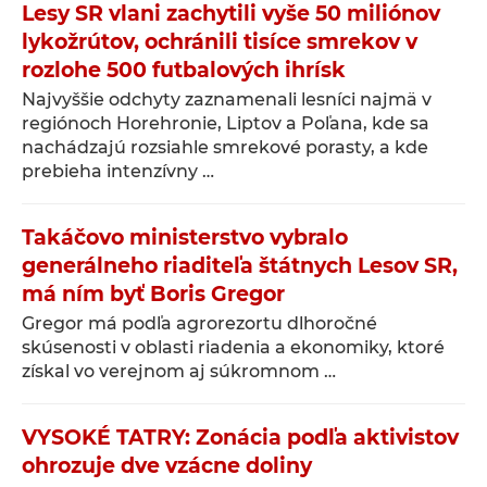
Lesy SR vlani zachytili vyše 50 miliónov
lykožrútov, ochránili tisíce smrekov v
rozlohe 500 futbalových ihrísk
Najvyššie odchyty zaznamenali lesníci najmä v
regiónoch Horehronie, Liptov a Poľana, kde sa
nachádzajú rozsiahle smrekové porasty, a kde
prebieha intenzívny …
Takáčovo ministerstvo vybralo
generálneho riaditeľa štátnych Lesov SR,
má ním byť Boris Gregor
Gregor má podľa agrorezortu dlhoročné
skúsenosti v oblasti riadenia a ekonomiky, ktoré
získal vo verejnom aj súkromnom …
VYSOKÉ TATRY: Zonácia podľa aktivistov
ohrozuje dve vzácne doliny