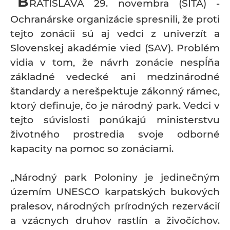
B
RATISLAVA 29. novembra (SITA) -
Ochranárske organizácie spresnili, že proti
tejto zonácii sú aj vedci z univerzít a
Slovenskej akadémie vied (SAV). Problém
vidia v tom, že návrh zonácie nespĺňa
základné vedecké ani medzinárodné
štandardy a nerešpektuje zákonný rámec,
ktorý definuje, čo je národný park. Vedci v
tejto súvislosti ponúkajú ministerstvu
životného prostredia svoje odborné
kapacity na pomoc so zonáciami.
„Národný park Poloniny je jedinečným
územím UNESCO karpatských bukových
pralesov, národných prírodných rezervácií
a vzácnych druhov rastlín a živočíchov.