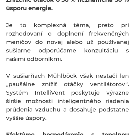
úsporu energie.
Je to komplexná téma, preto pri
rozhodovaní o doplnení frekvenčných
meničov do novej alebo už používanej
sušiarne odporúčame konzultáciu s
našimi odborníkmi.
V sušiarňach Mühlböck však nestačí len
„paušálne znížiť otáčky ventilátorov“.
Systém IntelliVent poskytuje výrazne
širšie možnosti inteligentného riadenia
prúdenia vzduchu a dosahuje podstatne
vyššie úspory.
Efektívne hospodárenie s tepelnou