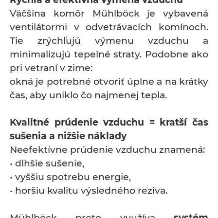
Väčšina komôr Mühlböck je vybavená
ventilátormi v odvetrávacích komínoch.
Tie zrýchľujú výmenu vzduchu a
minimalizujú tepelné straty. Podobne ako
pri vetraní v zime:
okná je potrebné otvoriť úplne a na krátky
čas, aby uniklo čo najmenej tepla.
Kvalitné prúdenie vzduchu = kratší čas
sušenia a nižšie náklady
Neefektívne prúdenie vzduchu znamená:
• dlhšie sušenie,
• vyššiu spotrebu energie,
• horšiu kvalitu výsledného reziva.
Mühlböck preto využíva
systém