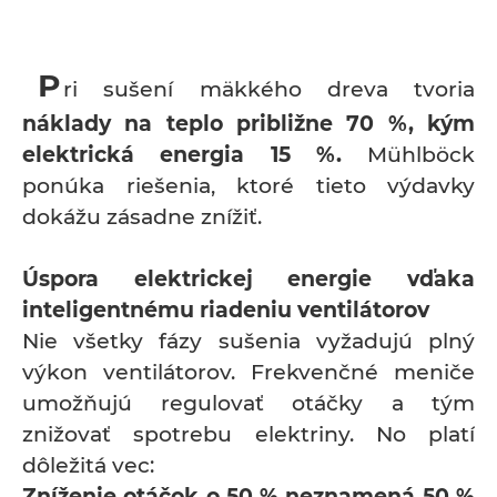
P
ri sušení mäkkého dreva tvoria
náklady na teplo približne 70 %, kým
elektrická energia 15 %.
Mühlböck
ponúka riešenia, ktoré tieto výdavky
dokážu zásadne znížiť.
Úspora elektrickej energie vďaka
inteligentnému riadeniu ventilátorov
Nie všetky fázy sušenia vyžadujú plný
výkon ventilátorov. Frekvenčné meniče
umožňujú regulovať otáčky a tým
znižovať spotrebu elektriny. No platí
dôležitá vec:
Zníženie otáčok o 50 % neznamená 50 %