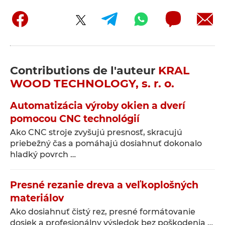
Contributions de l'auteur
KRAL
WOOD TECHNOLOGY, s. r. o.
Automatizácia výroby okien a dverí
pomocou CNC technológií
Ako CNC stroje zvyšujú presnosť, skracujú
priebežný čas a pomáhajú dosiahnuť dokonalo
hladký povrch …
Presné rezanie dreva a veľkoplošných
materiálov
Ako dosiahnuť čistý rez, presné formátovanie
dosiek a profesionálny výsledok bez poškodenia …