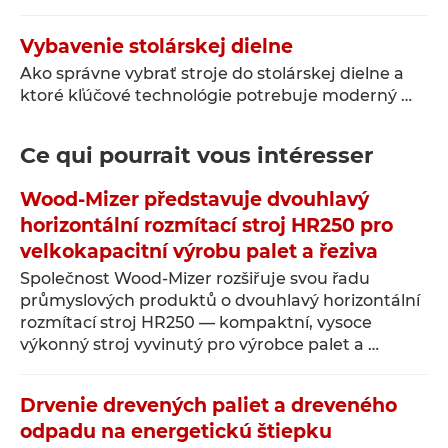
Vybavenie stolárskej dielne
Ako správne vybrať stroje do stolárskej dielne a
ktoré kľúčové technológie potrebuje moderný …
Ce qui pourrait vous intéresser
Wood-Mizer představuje dvouhlavý
horizontální rozmítací stroj HR250 pro
velkokapacitní výrobu palet a řeziva
Společnost Wood-Mizer rozšiřuje svou řadu
průmyslových produktů o dvouhlavý horizontální
rozmítací stroj HR250 — kompaktní, vysoce
výkonný stroj vyvinutý pro výrobce palet a …
Drvenie drevených paliet a dreveného
odpadu na energetickú štiepku