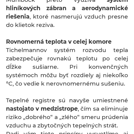
hliníkových zábran a aerodynamické
riešenia
, ktoré nasmerujú vzduch presne
do klietok reziva.
Rovnomerná teplota v celej komore
Tichelmannov systém rozvodu tepla
zabezpečuje rovnakú teplotu po celej
dĺžke sušiarne. Pri konvenčných
systémoch môžu byť rozdiely aj niekoľko
°C, čo vedie k nerovnomernému sušeniu.
Tepelné registre sú navyše umiestnené
nastojato v medzistrope
, čím sa eliminuje
riziko „dobrého“ a „zlého“ smeru prúdenia
vzduchu a zbytočných tepelných strát.
Radi vám tieto princípy vysvetlíme aj