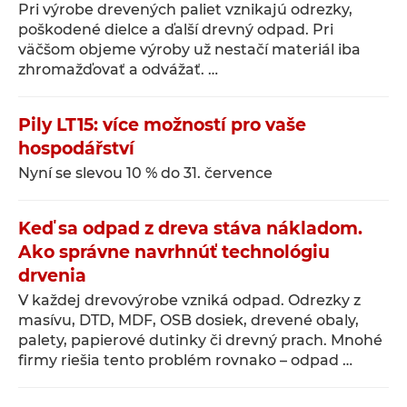
Pri výrobe drevených paliet vznikajú odrezky,
poškodené dielce a ďalší drevný odpad. Pri
väčšom objeme výroby už nestačí materiál iba
zhromažďovať a odvážať. …
Pily LT15: více možností pro vaše
hospodářství
Nyní se slevou 10 % do 31. července
Keď sa odpad z dreva stáva nákladom.
Ako správne navrhnúť technológiu
drvenia
V každej drevovýrobe vzniká odpad. Odrezky z
masívu, DTD, MDF, OSB dosiek, drevené obaly,
palety, papierové dutinky či drevný prach. Mnohé
firmy riešia tento problém rovnako – odpad …