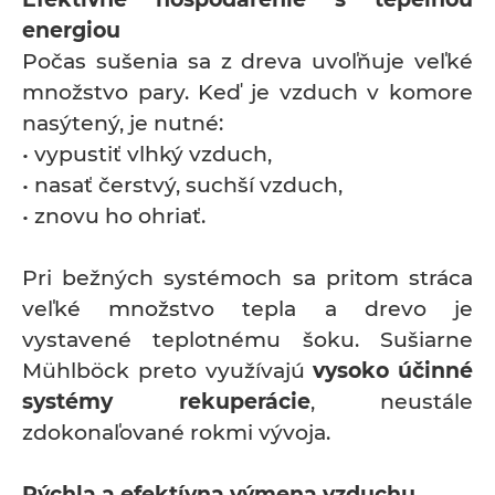
energiou
Počas sušenia sa z dreva uvoľňuje veľké
množstvo pary. Keď je vzduch v komore
nasýtený, je nutné:
• vypustiť vlhký vzduch,
• nasať čerstvý, suchší vzduch,
• znovu ho ohriať.
Pri bežných systémoch sa pritom stráca
veľké množstvo tepla a drevo je
vystavené teplotnému šoku. Sušiarne
Mühlböck preto využívajú
vysoko účinné
systémy rekuperácie
, neustále
zdokonaľované rokmi vývoja.
Rýchla a efektívna výmena vzduchu