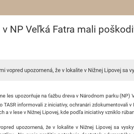
v NP Veľká Fatra mali poškodiť
i vopred upozornená, že v lokalite v Nižnej Lipovej sa v
sme les upozorňuje na ťažbu dreva v Národnom parku (NP) Ve
ko TASR informovali z iniciatívy, ochranári zdokumentovali v
a v lese v Nižnej Lipovej, kde podľa iniciatívy vzniklo rúba
pred upozornená, že v lokalite v Nižnej Lipovej sa vysky