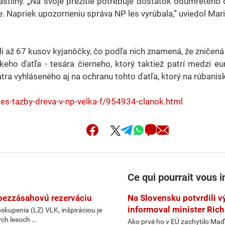
liny. „Na svoje prežitie potrebuje dostatok odumretého dre
. Napriek upozorneniu správa NP les vyrúbala,” uviedol Mar
i až 67 kusov kyjanôčky, čo podľa nich znamená, že zničená
keho ďatľa - tesára čierneho, ktorý taktiež patrí medzi e
 vyhláseného aj na ochranu tohto ďatľa, ktorý na rúbaniskác
es-tazby-dreva-v-np-velka-f/954934-clanok.html
Ce qui pourrait vous i
e bezzásahovú rezerváciu
Na Slovensku potvrdili v
informoval minister Rich
kupenia (LZ) VLK, inšpiráciou je
ých lesoch …
Ako prvé ho v EÚ zachytilo Maď