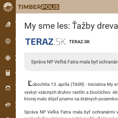
Petites annonces
My sme les: Ťažby dreva 
Annonces texte
Petites annonces
TERAZ.SK
Annonces internationales
OPTI-TIMB
Plans de débit
Správa NP Veľká Fatra mala byť ochranárm
Calculateurs pour le bois
Ľ
ubochňa 13. apríla (TASR) - Iniciatíva My 
WoodProfi
Volume de bois avec IA
výskyt vzácnych druhov rastlín a živočíchov. A
ktorej malo dôjsť priamo na štátnych pozemkoch 
Enregistreur
Inventaire du bois sur le terrain
Správa NP Veľká Fatra mala byť ochranármi vo