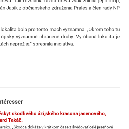
va. Tak rozsiahla ťažba dreva však zničila jej biotop,
ián Jasík z občianskeho združenia Prales a člen rady NP
 lokalita bola pre tento mach významná. „Okrem toho tu
urópsky významné chránené druhy. Vyrúbaná lokalita je
h neprežije,“ spresnila iniciatíva.
ntéresser
ýskyt škodlivého ázijského krasoňa jaseňového,
ard Takáč.
arsko. „Škodca dokáže v krátkom čase zlikvidovať celé jaseňové