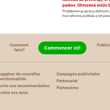
parkov. Ohrozená môže b
Problémom je správa štátnych p
hoci reforma počítala s ich pr
Comment
Public
Commencer ici!
faire?
uggérez de nouvelles
Campagne publicitaire
onctionnalités
Partenariat
crire une recommendation
Partenaires
nvitez vos amis