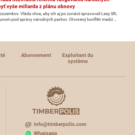
yť vyše miliarda z plánu obnovy
ozemkov. Vláda chce, aby ich aj po zonácii spravovali Lesy SR,
esunom pod správy národných parkov. Otvorený konflikt medzi …
ité
Abonnement
Exploitant du
système
info@timberpolis.com
Whatsapp