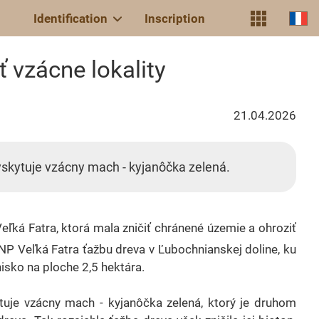
Identification
Inscription
 vzácne lokality
21.04.2026
yskytuje vzácny mach - kyjanôčka zelená.
ľká Fatra, ktorá mala zničiť chránené územie a ohroziť
 NP Veľká Fatra ťažbu dreva v Ľubochnianskej doline, ku
nisko na ploche 2,5 hektára.
tuje vzácny mach - kyjanôčka zelená, ktorý je druhom