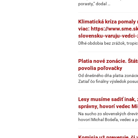
porasty,“ dodal …
Klimatická kríza pomaly 
viac: https://www.sme.s
slovensku-varuju-vedci-
Dlhé obdobia bez zrážok, tropic
Platia nové zonácie. Štát
povolia poľovačky
Od dnešného dňa platia zonácie
Zatiaľ čo finálny výsledok posu
Lesy musíme sadiť inak, 
správny, hovorí vedec M
Na sucho zo slovenských drevín n
hovorí Michal Bošeľa, vedec a p
Komisia už preveruje, či