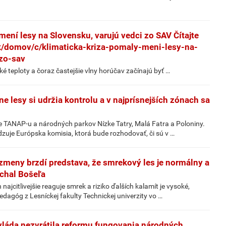
mení lesy na Slovensku, varujú vedci zo SAV Čítajte
k/domov/c/klimaticka-kriza-pomaly-meni-lesy-na-
zo-sav
ké teploty a čoraz častejšie vlny horúčav začínajú byť …
ne lesy si udržia kontrolu a v najprísnejších zónach sa
 TANAP-u a národných parkov Nízke Tatry, Malá Fatra a Poloniny.
dzuje Európska komisia, ktorá bude rozhodovať, či sú v …
zmeny brzdí predstava, že smrekový les je normálny a
ichal Bošeľa
ajcitlivejšie reaguje smrek a riziko ďalších kalamít je vysoké,
edagóg z Lesníckej fakulty Technickej univerzity vo …
 vláda nezvrátila reformu fungovania národných