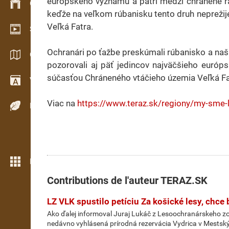
európskeho významu a patrí medzi chránené rast
Gestion du stock
keďže na veľkom rúbanisku tento druh neprežije
Veľká Fatra.
Schowroom vidéo
Ochranári po ťažbe preskúmali rúbanisko a našl
Catalogues / Brochures
pozorovali aj päť jedincov najväčšieho európs
súčasťou Chráneného vtáčieho územia Veľká Fatra
Vocabulaire
Viac na
https://www.teraz.sk/regiony/my-sme-l
Espèces de bois
Plus de fonctions
Contributions de l'auteur
TERAZ.SK
LZ VLK spustilo petíciu Za košické lesy, chc
Ako ďalej informoval Juraj Lukáč z Lesoochranárskeho zos
nedávno vyhlásená prírodná rezervácia Vydrica v Mestsk