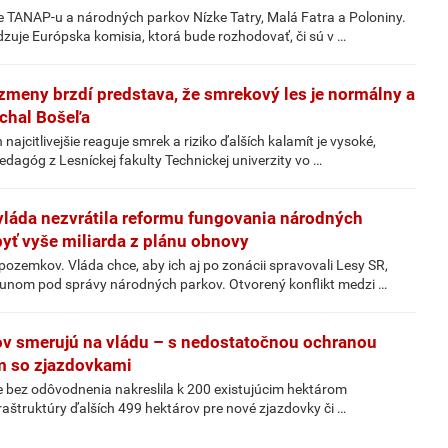
 TANAP-u a národných parkov Nízke Tatry, Malá Fatra a Poloniny.
dzuje Európska komisia, ktorá bude rozhodovať, či sú v …
zmeny brzdí predstava, že smrekový les je normálny a
ichal Bošeľa
ajcitlivejšie reaguje smrek a riziko ďalších kalamít je vysoké,
edagóg z Lesníckej fakulty Technickej univerzity vo …
 vláda nezvrátila reformu fungovania národných
yť vyše miliarda z plánu obnovy
ozemkov. Vláda chce, aby ich aj po zonácii spravovali Lesy SR,
esunom pod správy národných parkov. Otvorený konflikt medzi …
v smerujú na vládu – s nedostatočnou ochranou
m so zjazdovkami
že bez odôvodnenia nakreslila k 200 existujúcim hektárom
nfraštruktúry ďalších 499 hektárov pre nové zjazdovky či …