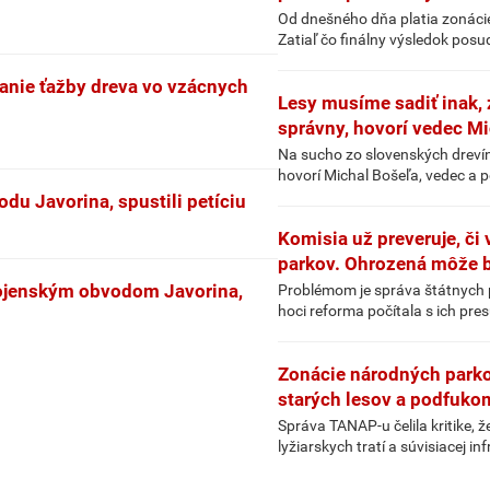
Od dnešného dňa platia zonácie
Zatiaľ čo finálny výsledok posu
vanie ťažby dreva vo vzácnych
Lesy musíme sadiť inak, 
správny, hovorí vedec M
Na sucho zo slovenských drevín n
hovorí Michal Bošeľa, vedec a p
du Javorina, spustili petíciu
Komisia už preveruje, či
parkov. Ohrozená môže b
vojenským obvodom Javorina,
Problémom je správa štátnych p
hoci reforma počítala s ich pr
Zonácie národných parko
starých lesov a podfuko
Správa TANAP-u čelila kritike, 
lyžiarskych tratí a súvisiacej i