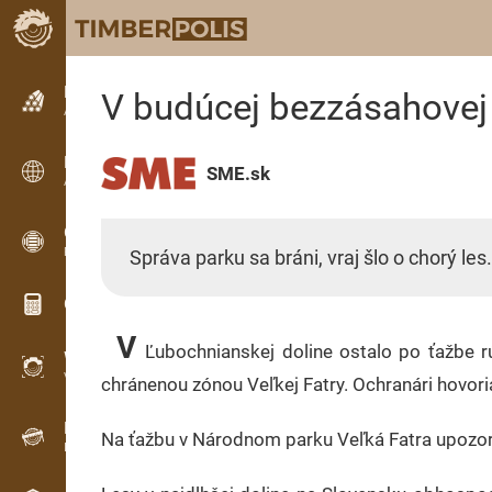
Petites annonces
V budúcej bezzásahovej 
Annonces texte
Petites annonces
SME.sk
Annonces internationales
OPTI-TIMB
Plans de débit
Správa parku sa bráni, vraj šlo o chorý les.
Calculateurs pour le bois
V
Ľubochnianskej doline ostalo po ťažbe rúb
WoodProfi
Volume de bois avec IA
chránenou zónou Veľkej Fatry. Ochranári hovoria
Enregistreur
Na ťažbu v Národnom parku Veľká Fatra upozorni
Inventaire du bois sur le terrain