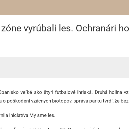
zóne vyrúbali les. Ochranári h
anisko veľké ako štyri futbalové ihriská. Druhá holina vz
 o poškodení vzácnych biotopov, správa parku tvrdí, že bez 
la iniciatíva My sme les.