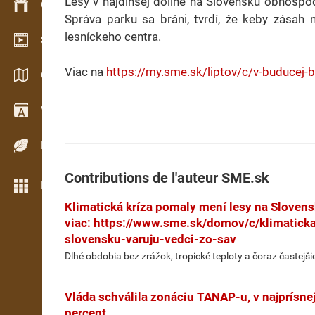
Lesy v najdlhšej doline na Slovensku obhospo
Gestion du stock
Správa parku sa bráni, tvrdí, že keby zásah 
lesníckeho centra.
Schowroom vidéo
Viac na
https://my.sme.sk/liptov/c/v-buducej-
Catalogues / Brochures
Vocabulaire
Espèces de bois
Contributions de l'auteur
SME.sk
Plus de fonctions
Klimatická kríza pomaly mení lesy na Slovensk
viac: https://www.sme.sk/domov/c/klimatick
slovensku-varuju-vedci-zo-sav
Dlhé obdobia bez zrážok, tropické teploty a čoraz častejši
Vláda schválila zonáciu TANAP-u, v najprísne
percent