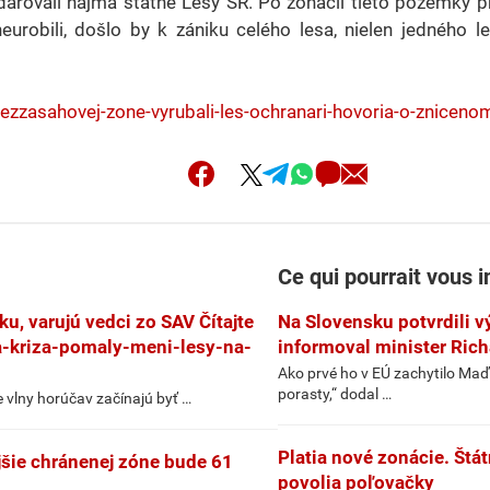
darovali najmä štátne Lesy SR. Po zonácii tieto pozemky 
neurobili, došlo by k zániku celého lesa, nielen jedného
bezzasahovej-zone-vyrubali-les-ochranari-hovoria-o-zniceno
Ce qui pourrait vous i
u, varujú vedci zo SAV Čítajte
Na Slovensku potvrdili v
a-kriza-pomaly-meni-lesy-na-
informoval minister Rich
Ako prvé ho v EÚ zachytilo Maď
porasty,“ dodal …
e vlny horúčav začínajú byť …
Platia nové zonácie. Štát
jšie chránenej zóne bude 61
povolia poľovačky