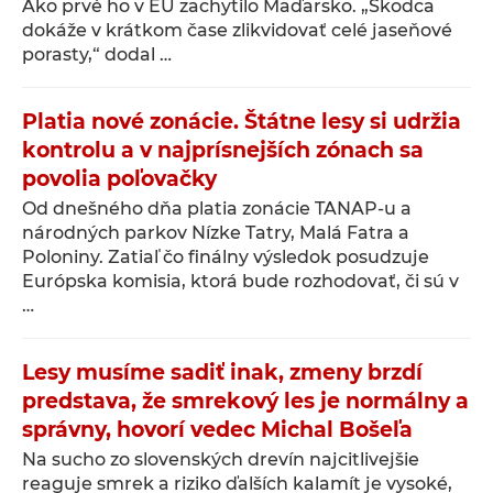
Ako prvé ho v EÚ zachytilo Maďarsko. „Škodca
dokáže v krátkom čase zlikvidovať celé jaseňové
porasty,“ dodal …
Platia nové zonácie. Štátne lesy si udržia
kontrolu a v najprísnejších zónach sa
povolia poľovačky
Od dnešného dňa platia zonácie TANAP-u a
národných parkov Nízke Tatry, Malá Fatra a
Poloniny. Zatiaľ čo finálny výsledok posudzuje
Európska komisia, ktorá bude rozhodovať, či sú v
…
Lesy musíme sadiť inak, zmeny brzdí
predstava, že smrekový les je normálny a
správny, hovorí vedec Michal Bošeľa
Na sucho zo slovenských drevín najcitlivejšie
reaguje smrek a riziko ďalších kalamít je vysoké,