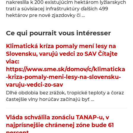
nakreslila k 200 existujúcim hektárom lyžiarskych
tratí a súvisiacej infraštruktúry ďalších 499
hektárov pre nové zjazdovky či …
Ce qui pourrait vous intéresser
Klimatická kríza pomaly mení lesy na
Slovensku, varujú vedci zo SAV Čítajte
viac:
https://www.sme.sk/domov/c/klimaticka
-kriza-pomaly-meni-lesy-na-slovensku-
varuju-vedci-zo-sav
Dlhé obdobia bez zrážok, tropické teploty a čoraz
častejšie vlny horúčav začínajú byť …
Vláda schválila zonáciu TANAP-u, v
najprísnejšie chránenej zóne bude 61
percent