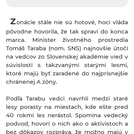
Z
onácie stále nie sú hotové, hoci vláda
pôvodne hovorila, že tak spraví do konca
marca. Minister životného prostredia
Tomáš Taraba (nom. SNS) najnovšie útočí
na vedcov zo Slovenskej akadémie vied v
súvislosti s takzvanými starými lesmi,
ktoré majú byť zaradené do najprísnejšie
chránenej A zóny.
Podľa Tarabu vedci navrhli medzi staré
lesy porasty na miestach, kde ešte pred
40 rokmi les nerástol. Spomína vedecký
podvod, hovorí o nich ako o aktivistoch a
bez dôkazov rozpráva, že možno majú v