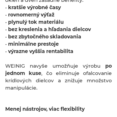
okien a dverí zásadné benefity:
•
kratšie výrobné časy
•
rovnomerný výťaž
•
plynulý tok materiálu
•
bez kreslenia a hľadania dielcov
•
bez zbytočného skladovania
•
minimálne prestoje
•
výrazne vyššia rentabilita
WEINIG navyše umožňuje výrobu
po
jednom kuse
, čo eliminuje ofalcovanie
krídlových dielcov a znižuje množstvo
manipulácie.
Menej nástrojov, viac flexibility