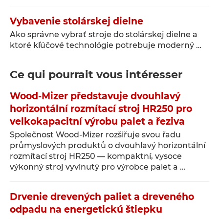
Vybavenie stolárskej dielne
Ako správne vybrať stroje do stolárskej dielne a
ktoré kľúčové technológie potrebuje moderný …
Ce qui pourrait vous intéresser
Wood-Mizer představuje dvouhlavý
horizontální rozmítací stroj HR250 pro
velkokapacitní výrobu palet a řeziva
Společnost Wood-Mizer rozšiřuje svou řadu
průmyslových produktů o dvouhlavý horizontální
rozmítací stroj HR250 — kompaktní, vysoce
výkonný stroj vyvinutý pro výrobce palet a …
Drvenie drevených paliet a dreveného
odpadu na energetickú štiepku