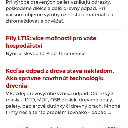
Pri výrobe drevených paliet vznikajú odrezky,
poškodené dielce a ďalší drevný odpad. Pri
väčšom objeme výroby už nestačí materiál iba
zhromažďovať a odvážať. …
Pily LT15: více možností pro vaše
hospodářství
Nyní se slevou 10 % do 31. července
Keď sa odpad z dreva stáva nákladom.
Ako správne navrhnúť technológiu
drvenia
V každej drevovýrobe vzniká odpad. Odrezky z
masívu, DTD, MDF, OSB dosiek, drevené obaly,
palety, papierové dutinky či drevný prach. Mnohé
firmy riešia tento problém rovnako – odpad …