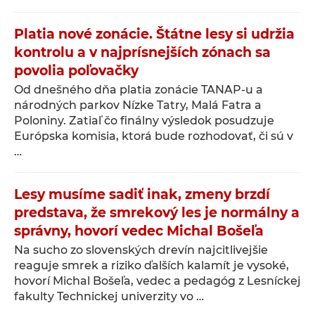
Platia nové zonácie. Štátne lesy si udržia
kontrolu a v najprísnejších zónach sa
povolia poľovačky
Od dnešného dňa platia zonácie TANAP-u a
národných parkov Nízke Tatry, Malá Fatra a
Poloniny. Zatiaľ čo finálny výsledok posudzuje
Európska komisia, ktorá bude rozhodovať, či sú v
…
Lesy musíme sadiť inak, zmeny brzdí
predstava, že smrekový les je normálny a
správny, hovorí vedec Michal Bošeľa
Na sucho zo slovenských drevín najcitlivejšie
reaguje smrek a riziko ďalších kalamít je vysoké,
hovorí Michal Bošeľa, vedec a pedagóg z Lesníckej
fakulty Technickej univerzity vo …