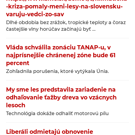
-kriza-pomaly-meni-lesy-na-slovensku-
varuju-vedci-zo-sav
Dlhé obdobia bez zrážok, tropické teploty a čoraz
častejšie vlny horúčav začínajú byť …
Vláda schválila zonáciu TANAP-u, v
najprísnejšie chránenej zóne bude 61
percent
Zohľadnila porušenia, ktoré vytýkala Únia.
My sme les predstavila zariadenie na
odhaľovanie ťažby dreva vo vzácnych
lesoch
Technológia dokáže odhaliť motorovú pílu
Liberáli odmietajú obnovenie