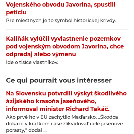
Vojenského obvodu Javorina, spustili
petíciu
Pre miestnych je to symbol historickej krivdy.
Kaliňák vylúčil vyvlastnenie pozemkov
pod vojenským obvodom Javorina, chce
odpredaj alebo výmenu
Ide o tisíce vlastníkov.
Ce qui pourrait vous intéresser
Na Slovensku potvrdili výskyt škodlivého
ázijského krasoňa jaseňového,
informoval minister Richard Takáč.
Ako prvé ho v EÚ zachytilo Maďarsko. „Škodca
dokáže v krátkom čase zlikvidovať celé jaseňové
porasty,“ dodal …