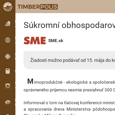
Petites annonces
Súkromní obhospodarova
Annonces texte
Petites annonces
SME.sk
Annonces internationales
OPTI-TIMB
Plans de débit
Žiadosti možno podávať od 15. mája do k
Calculateurs pour le bois
M
imoprodukčné - ekologické a spoločensk
WoodProfi
Volume de bois avec IA
oprávneného príjemcu nesmie presiahnuť 300 0
Enregistreur
Informoval o tom na tlačovej konferencii minis
Inventaire du bois sur le terrain
a spracovania dreva Ministerstva pôdohospo