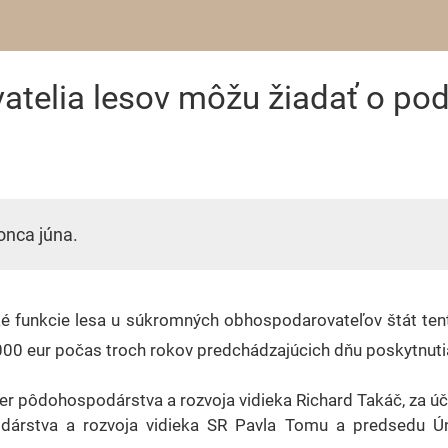
telia lesov môžu žiadať o po
onca júna.
é funkcie lesa u súkromných obhospodarovateľov štát te
00 eur počas troch rokov predchádzajúcich dňu poskytnut
ter pôdohospodárstva a rozvoja vidieka Richard Takáč, za ú
dárstva a rozvoja vidieka SR Pavla Tomu a predsedu Úni