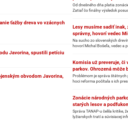
Od dnešného dňa platia zonácie
Zatiaľ čo finálny výsledok posu
vanie ťažby dreva vo vzácnych
Lesy musíme sadiť inak, 
správny, hovorí vedec M
Na sucho zo slovenských drevín n
hovorí Michal Bošeľa, vedec a p
du Javorina, spustili petíciu
Komisia už preveruje, či
parkov. Ohrozená môže b
vojenským obvodom Javorina,
Problémom je správa štátnych p
hoci reforma počítala s ich pr
Zonácie národných parko
starých lesov a podfuko
Správa TANAP-u čelila kritike, 
lyžiarskych tratí a súvisiacej i