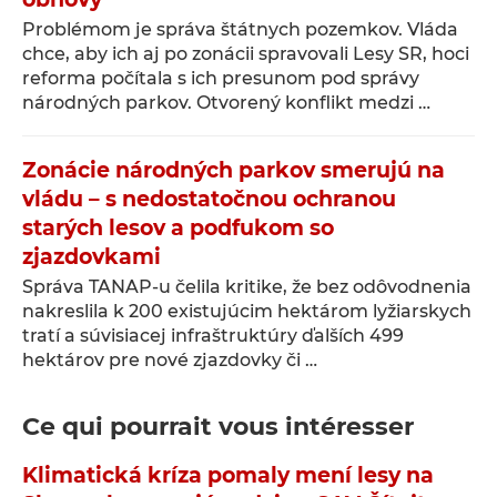
Problémom je správa štátnych pozemkov. Vláda
chce, aby ich aj po zonácii spravovali Lesy SR, hoci
reforma počítala s ich presunom pod správy
národných parkov. Otvorený konflikt medzi …
Zonácie národných parkov smerujú na
vládu – s nedostatočnou ochranou
starých lesov a podfukom so
zjazdovkami
Správa TANAP-u čelila kritike, že bez odôvodnenia
nakreslila k 200 existujúcim hektárom lyžiarskych
tratí a súvisiacej infraštruktúry ďalších 499
hektárov pre nové zjazdovky či …
Ce qui pourrait vous intéresser
Klimatická kríza pomaly mení lesy na