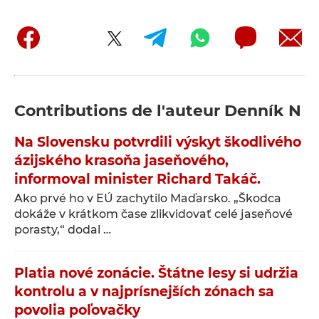
Contributions de l'auteur
Denník N
Na Slovensku potvrdili výskyt škodlivého
ázijského krasoňa jaseňového,
informoval minister Richard Takáč.
Ako prvé ho v EÚ zachytilo Maďarsko. „Škodca
dokáže v krátkom čase zlikvidovať celé jaseňové
porasty,“ dodal …
Platia nové zonácie. Štátne lesy si udržia
kontrolu a v najprísnejších zónach sa
povolia poľovačky