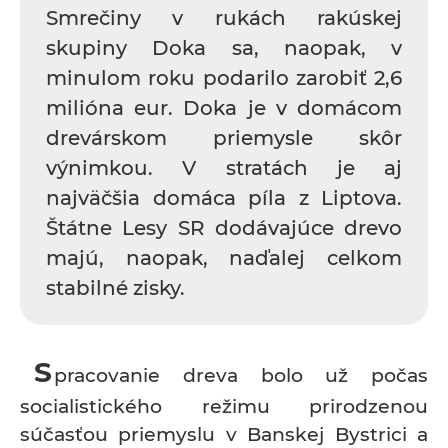
Smrečiny v rukách rakúskej
skupiny Doka sa, naopak, v
minulom roku podarilo zarobiť 2,6
milióna eur. Doka je v domácom
drevárskom priemysle skôr
výnimkou. V stratách je aj
najväčšia domáca píla z Liptova.
Štátne Lesy SR dodávajúce drevo
majú, naopak, naďalej celkom
stabilné zisky.
S
pracovanie dreva bolo už počas
socialistického režimu prirodzenou
súčasťou priemyslu v Banskej Bystrici a