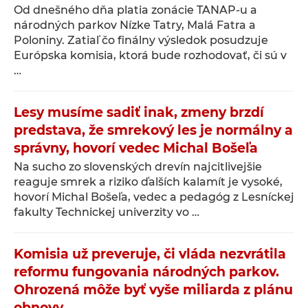
Od dnešného dňa platia zonácie TANAP-u a
národných parkov Nízke Tatry, Malá Fatra a
Poloniny. Zatiaľ čo finálny výsledok posudzuje
Európska komisia, ktorá bude rozhodovať, či sú v
…
Lesy musíme sadiť inak, zmeny brzdí
predstava, že smrekový les je normálny a
správny, hovorí vedec Michal Bošeľa
Na sucho zo slovenských drevín najcitlivejšie
reaguje smrek a riziko ďalších kalamít je vysoké,
hovorí Michal Bošeľa, vedec a pedagóg z Lesníckej
fakulty Technickej univerzity vo …
Komisia už preveruje, či vláda nezvrátila
reformu fungovania národných parkov.
Ohrozená môže byť vyše miliarda z plánu
obnovy