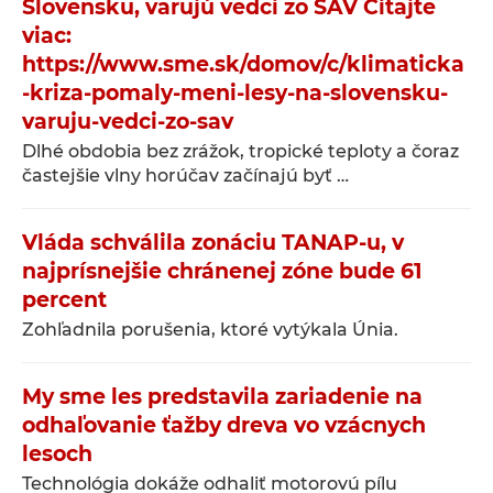
Slovensku, varujú vedci zo SAV Čítajte
viac:
https://www.sme.sk/domov/c/klimaticka
-kriza-pomaly-meni-lesy-na-slovensku-
varuju-vedci-zo-sav
Dlhé obdobia bez zrážok, tropické teploty a čoraz
častejšie vlny horúčav začínajú byť …
Vláda schválila zonáciu TANAP-u, v
najprísnejšie chránenej zóne bude 61
percent
Zohľadnila porušenia, ktoré vytýkala Únia.
My sme les predstavila zariadenie na
odhaľovanie ťažby dreva vo vzácnych
lesoch
Technológia dokáže odhaliť motorovú pílu