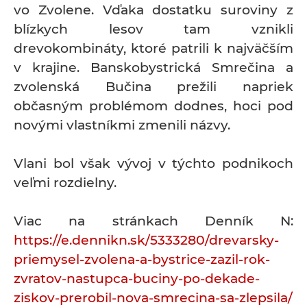
vo Zvolene. Vďaka dostatku suroviny z
blízkych lesov tam vznikli
drevokombináty, ktoré patrili k najväčším
v krajine. Banskobystrická Smrečina a
zvolenská Bučina prežili napriek
občasným problémom dodnes, hoci pod
novými vlastníkmi zmenili názvy.
Vlani bol však vývoj v týchto podnikoch
veľmi rozdielny.
Viac na stránkach Denník N:
https://e.dennikn.sk/5333280/drevarsky-
priemysel-zvolena-a-bystrice-zazil-rok-
zvratov-nastupca-buciny-po-dekade-
ziskov-prerobil-nova-smrecina-sa-zlepsila/