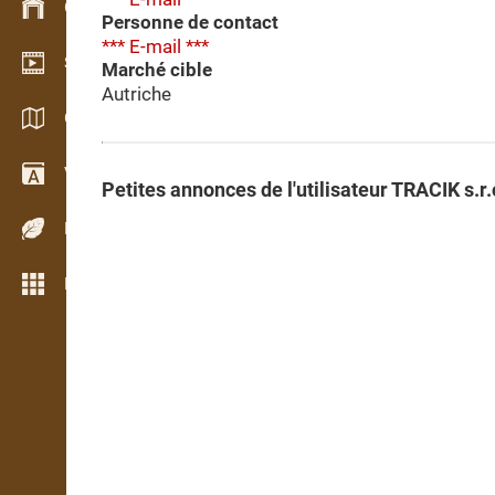
Gestion du stock
Personne de contact
*** E-mail ***
Schowroom vidéo
Marché cible
Autriche
Catalogues / Brochures
Vocabulaire
Petites annonces de l'utilisateur TRACIK s.r.
Espèces de bois
Plus de fonctions