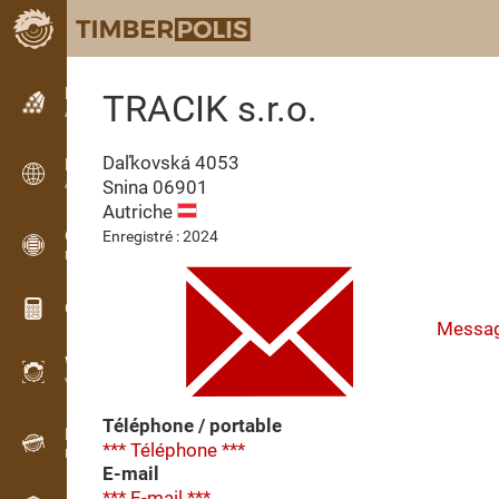
Petites annonces
TRACIK s.r.o.
Annonces texte
Daľkovská 4053
Petites annonces
Snina
06901
Annonces internationales
Autriche
OPTI-TIMB
Enregistré : 2024
Plans de débit
Calculateurs pour le bois
Messa
WoodProfi
Volume de bois avec IA
Téléphone / portable
Enregistreur
*** Téléphone ***
Inventaire du bois sur le terrain
E-mail
*** E-mail ***