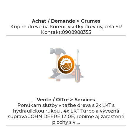
Achat / Demande > Grumes
Kúpim drevo na koreni, všetky dreviny, celá SR
Kontakt:0908988355
Vente / Offre > Services
Ponúkam služby v ťažbe dreva s 2x LKT s
hydraulickou rukou , 4x LKT Turbo a vývozná
súprava JOHN DEERE 1210E, robíme aj zarastené
plochy s v …