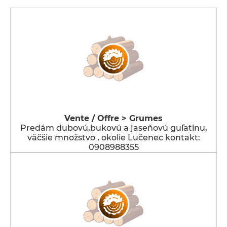
Vente / Offre > Grumes
Predám dubovú,bukovú a jaseňovú guľatinu,
väčšie množstvo , okolie Lučenec kontakt:
0908988355