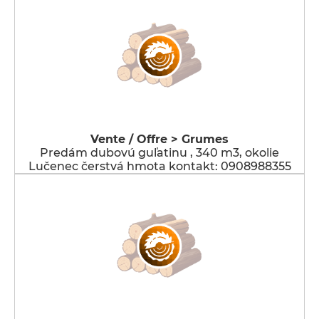
Vente / Offre > Grumes
Predám dubovú guľatinu , 340 m3, okolie
Lučenec čerstvá hmota kontakt: 0908988355