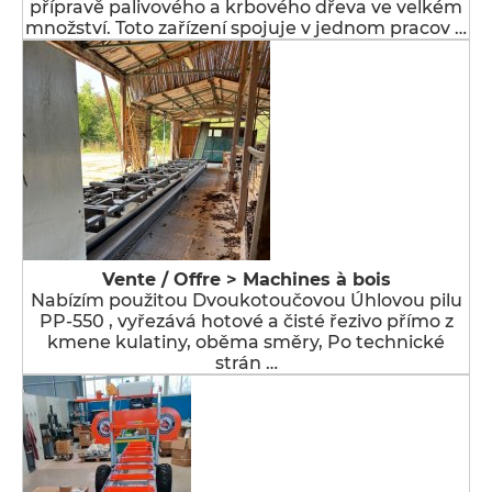
přípravě palivového a krbového dřeva ve velkém
množství. Toto zařízení spojuje v jednom pracov …
Vente / Offre > Machines à bois
Nabízím použitou Dvoukotoučovou Úhlovou pilu
PP-550 , vyřezává hotové a čisté řezivo přímo z
kmene kulatiny, oběma směry, Po technické
strán …