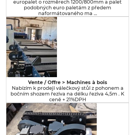
europalet o rozměrech 1200/800mm a palet
podobných euro paletám z předem
naformátovaného ma …
Vente / Offre > Machines à bois
Nabízím k prodeji válečkový stůl z pohonem a
bočním shozem řeziva na délku řeziva 4,5m . K
ceně + 21%DPH