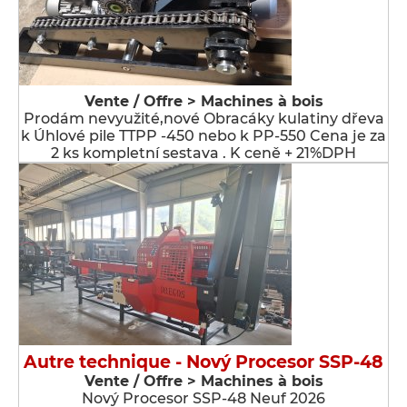
Vente / Offre > Machines à bois
Prodám nevyužité,nové Obracáky kulatiny dřeva
k Úhlové pile TTPP -450 nebo k PP-550 Cena je za
2 ks kompletní sestava . K ceně + 21%DPH
Autre technique - Nový Procesor SSP-48
Vente / Offre > Machines à bois
Nový Procesor SSP-48 Neuf 2026