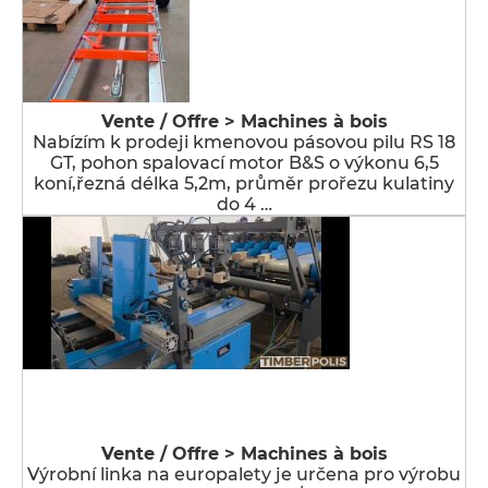
Vente / Offre > Machines à bois
Nabízím k prodeji kmenovou pásovou pilu RS 18
GT, pohon spalovací motor B&S o výkonu 6,5
koní,řezná délka 5,2m, průměr prořezu kulatiny
do 4 …
Vente / Offre > Machines à bois
Výrobní linka na europalety je určena pro výrobu