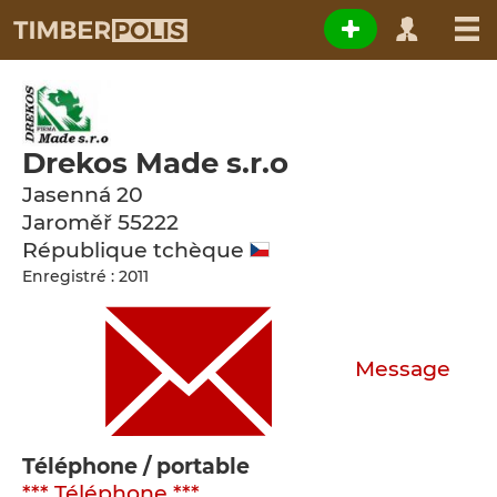
Drekos Made s.r.o
Jasenná 20
Jaroměř
55222
République tchèque
Enregistré : 2011
Message
Téléphone / portable
*** Téléphone ***