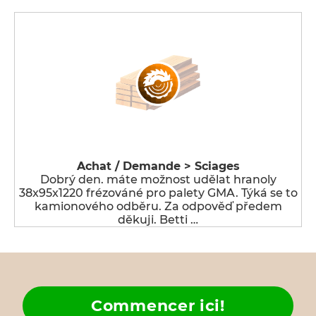
Achat / Demande > Sciages
Dobrý den. máte možnost udělat hranoly
38x95x1220 frézováné pro palety GMA. Týká se to
kamionového odběru. Za odpověď předem
děkuji. Betti …
Commencer ici!