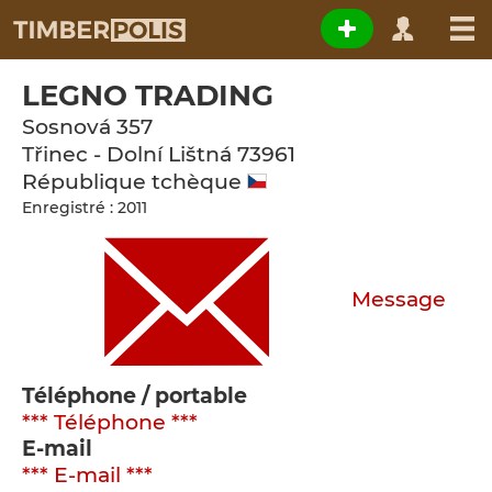
LEGNO TRADING
Sosnová 357
Třinec - Dolní Lištná
73961
République tchèque
Enregistré : 2011
Message
Téléphone / portable
*** Téléphone ***
E-mail
*** E-mail ***