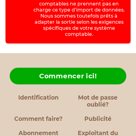
comptables ne prennent pas en
charge ce type d’import de données.
Nous sommes toutefois prêts à
adapter la sortie selon les exigences
spécifiques de votre système
comptable.
Commencer ici!
Identification
Mot de passe
oublié?
Comment faire?
Publicité
Abonnement
Exploitant du