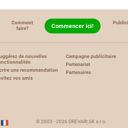
Comment
Public
Commencer ici!
faire?
uggérez de nouvelles
Campagne publicitaire
onctionnalités
Partenariat
crire une recommendation
Partenaires
nvitez vos amis
© 2003 - 2026 DREVARI.SK s.r.o.