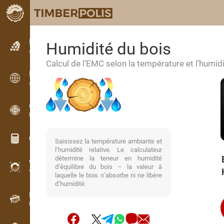
Petites annonces
Humidité du bois
Annonces texte
Calcul de l’EMC selon la température et l’humidit
Petites annonces
Annonces internationales
OPTI-TIMB
Plans de débit
Calculateurs pour le bois
Saisissez la température ambiante et
l’humidité relative. Le calculateur
détermine la teneur en humidité
WoodProfi
d’équilibre du bois – la valeur à
Volume de bois avec IA
laquelle le bois n’absorbe ni ne libère
d’humidité.
Enregistreur
Inventaire du bois sur le terrain