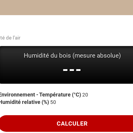
é de l’air
Humidité du bois (mesure absolue)
---
Environnement - Température (°C)
Humidité relative (%)
CALCULER