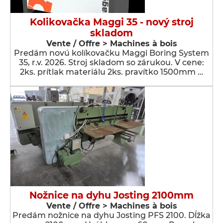
Kolikovačka Maggi 35 - nový stroj
skladom
Vente / Offre > Machines à bois
Predám novú kolíkovačku Maggi Boring System
35, r.v. 2026. Stroj skladom so zárukou. V cene:
2ks. prítlak materiálu 2ks. pravítko 1500mm …
Nožnice na dyhu Josting 2100mm
Vente / Offre > Machines à bois
Predám nožnice na dyhu Josting PFS 2100. Dĺžka