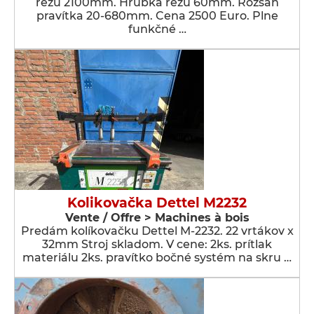
rezu 2100mm. Hrúbka rezu 60mm. Rozsah
pravítka 20-680mm. Cena 2500 Euro. Plne
funkčné …
Kolikovačka Dettel M2232
Vente / Offre > Machines à bois
Predám kolíkovačku Dettel M-2232. 22 vrtákov x
32mm Stroj skladom. V cene: 2ks. prítlak
materiálu 2ks. pravítko bočné systém na skru …