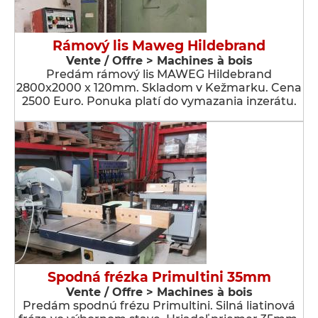
Rámový lis Maweg Hildebrand
Vente / Offre > Machines à bois
Predám rámový lis MAWEG Hildebrand
2800x2000 x 120mm. Skladom v Kežmarku. Cena
2500 Euro. Ponuka platí do vymazania inzerátu.
Spodná frézka Primultini 35mm
Vente / Offre > Machines à bois
Predám spodnú frézu Primultini. Silná liatinová