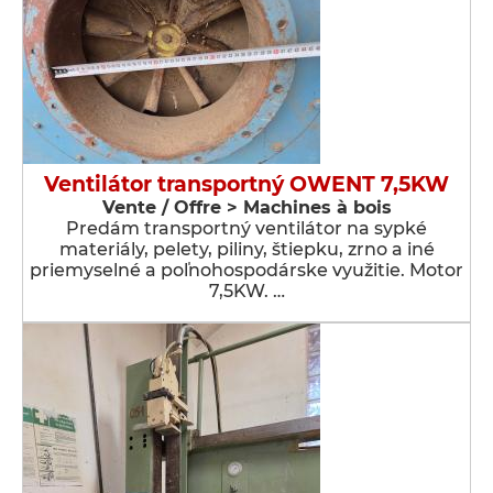
Ventilátor transportný OWENT 7,5KW
Vente / Offre > Machines à bois
Predám transportný ventilátor na sypké
materiály, pelety, piliny, štiepku, zrno a iné
priemyselné a poľnohospodárske využitie. Motor
7,5KW. …