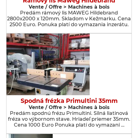
Rámový lis Maweg Hildebrand
Vente / Offre > Machines à bois
Predám rámový lis MAWEG Hildebrand
2800x2000 x 120mm. Skladom v Kežmarku. Cena
2500 Euro. Ponuka platí do vymazania inzerátu.
Spodná frézka Primultini 35mm
Vente / Offre > Machines à bois
Predám spodnú frézu Primultini. Silná liatinová
fréza vo výbornom stave. Hriadeľ priemer 35mm.
Cena 1000 Euro Ponuka platí do vymazani …