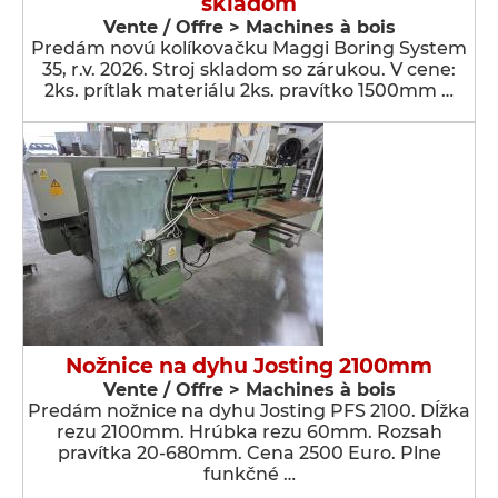
skladom
Vente / Offre > Machines à bois
Predám novú kolíkovačku Maggi Boring System
35, r.v. 2026. Stroj skladom so zárukou. V cene:
2ks. prítlak materiálu 2ks. pravítko 1500mm …
Nožnice na dyhu Josting 2100mm
Vente / Offre > Machines à bois
Predám nožnice na dyhu Josting PFS 2100. Dĺžka
rezu 2100mm. Hrúbka rezu 60mm. Rozsah
pravítka 20-680mm. Cena 2500 Euro. Plne
funkčné …