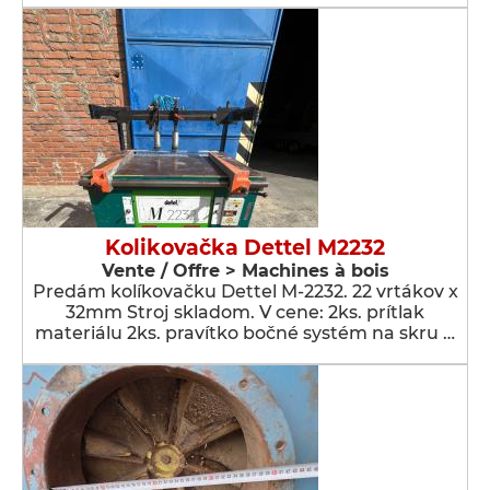
Kolikovačka Dettel M2232
Vente / Offre > Machines à bois
Predám kolíkovačku Dettel M-2232. 22 vrtákov x
32mm Stroj skladom. V cene: 2ks. prítlak
materiálu 2ks. pravítko bočné systém na skru …