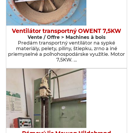
Ventilátor transportný OWENT 7,5KW
Vente / Offre > Machines à bois
Predám transportný ventilátor na sypké
materiály, pelety, piliny, štiepku, zrno a iné
priemyselné a poľnohospodárske využitie. Motor
7,5KW. …