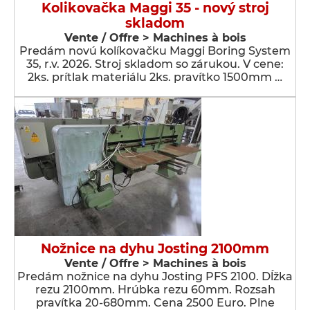
Kolikovačka Maggi 35 - nový stroj
skladom
Vente / Offre > Machines à bois
Predám novú kolíkovačku Maggi Boring System
35, r.v. 2026. Stroj skladom so zárukou. V cene:
2ks. prítlak materiálu 2ks. pravítko 1500mm …
Nožnice na dyhu Josting 2100mm
Vente / Offre > Machines à bois
Predám nožnice na dyhu Josting PFS 2100. Dĺžka
rezu 2100mm. Hrúbka rezu 60mm. Rozsah
pravítka 20-680mm. Cena 2500 Euro. Plne