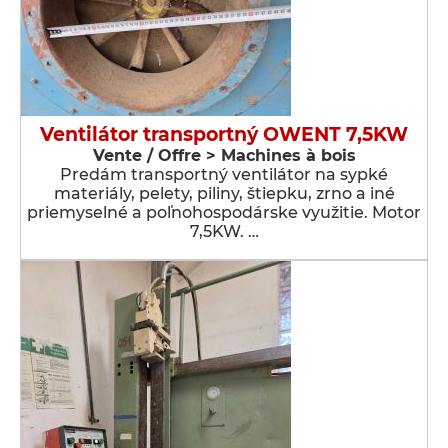
Ventilátor transportný OWENT 7,5KW
Vente / Offre > Machines à bois
Predám transportný ventilátor na sypké
materiály, pelety, piliny, štiepku, zrno a iné
priemyselné a poľnohospodárske využitie. Motor
7,5KW. …