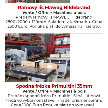
Rámový lis Maweg Hildebrand
Vente / Offre > Machines à bois
Predám rámový lis MAWEG Hildebrand
2800x2000 x 120mm. Skladom v Kežmarku. Cena
2500 Euro. Ponuka platí do vymazania inzerátu.
Spodná frézka Primultini 35mm
Vente / Offre > Machines à bois
Predám spodnú frézu Primultini. Silná liatinová
fréza vo výbornom stave. Hriadeľ priemer 35mm.
Cena 1000 Euro Ponuka platí do vymazani …