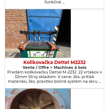
funkčné …
Kolikovačka Dettel M2232
Vente / Offre > Machines à bois
Predám kolíkovačku Dettel M-2232. 22 vrtákov x
32mm Stroj skladom. V cene: 2ks. prítlak
materiálu 2ks. pravítko bočné systém na skru …