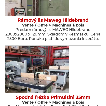
Rámový lis Maweg Hildebrand
Vente / Offre > Machines à bois
Predám rámový lis MAWEG Hildebrand
2800x2000 x 120mm. Skladom v Kežmarku. Cena
2500 Euro. Ponuka platí do vymazania inzerátu.
Spodná frézka Primultini 35mm
Vente / Offre > Machines à bois