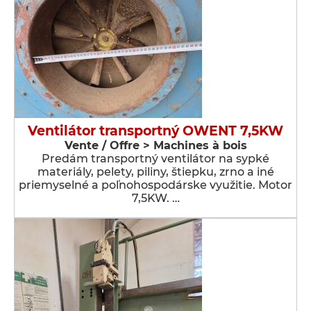
Ventilátor transportný OWENT 7,5KW
Vente / Offre > Machines à bois
Predám transportný ventilátor na sypké
materiály, pelety, piliny, štiepku, zrno a iné
priemyselné a poľnohospodárske využitie. Motor
7,5KW. …