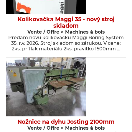
Kolikovačka Maggi 35 - nový stroj
skladom
Vente / Offre > Machines à bois
Predám novú kolíkovačku Maggi Boring System
35, r.v. 2026. Stroj skladom so zárukou. V cene:
2ks. prítlak materiálu 2ks. pravítko 1500mm …
Nožnice na dyhu Josting 2100mm
Vente / Offre > Machines à bois