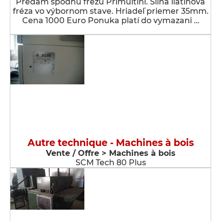
Predám spodnú frézu Primultini. Silná liatinová
fréza vo výbornom stave. Hriadeľ priemer 35mm.
Cena 1000 Euro Ponuka platí do vymazani …
Autre technique - Machines à bois
Vente / Offre > Machines à bois
SCM Tech 80 Plus