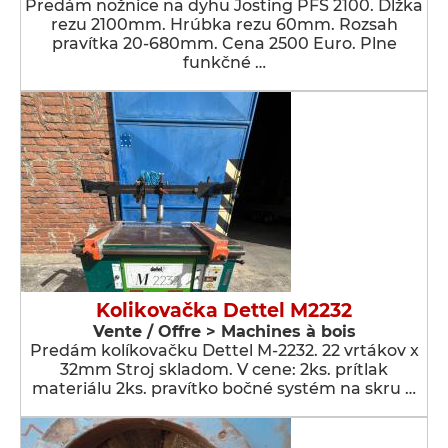
Predám nožnice na dyhu Josting PFS 2100. Dĺžka
rezu 2100mm. Hrúbka rezu 60mm. Rozsah
pravítka 20-680mm. Cena 2500 Euro. Plne
funkčné …
Kolikovačka Dettel M2232
Vente / Offre > Machines à bois
Predám kolíkovačku Dettel M-2232. 22 vrtákov x
32mm Stroj skladom. V cene: 2ks. prítlak
materiálu 2ks. pravítko bočné systém na skru …