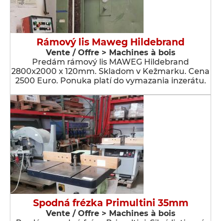
Rámový lis Maweg Hildebrand
Vente / Offre > Machines à bois
Predám rámový lis MAWEG Hildebrand
2800x2000 x 120mm. Skladom v Kežmarku. Cena
2500 Euro. Ponuka platí do vymazania inzerátu.
Spodná frézka Primultini 35mm
Vente / Offre > Machines à bois