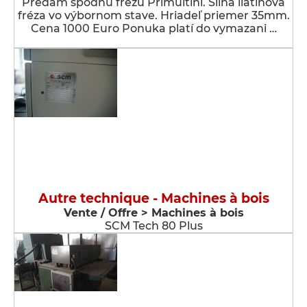
Predám spodnú frézu Primultini. Silná liatinová
fréza vo výbornom stave. Hriadeľ priemer 35mm.
Cena 1000 Euro Ponuka platí do vymazani …
Autre technique - Machines à bois
Vente / Offre > Machines à bois
SCM Tech 80 Plus