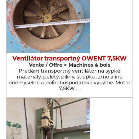
Ventilátor transportný OWENT 7,5KW
Vente / Offre > Machines à bois
Predám transportný ventilátor na sypké
materiály, pelety, piliny, štiepku, zrno a iné
priemyselné a poľnohospodárske využitie. Motor
7,5KW. …