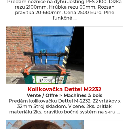
Predám nožnice na dyhu Josting PFS 2100. Dĺžka
rezu 2100mm. Hrúbka rezu 60mm. Rozsah
pravítka 20-680mm. Cena 2500 Euro. Plne
funkčné …
Kolikovačka Dettel M2232
Vente / Offre > Machines à bois
Predám kolíkovačku Dettel M-2232. 22 vrtákov x
32mm Stroj skladom. V cene: 2ks. prítlak
materiálu 2ks. pravítko bočné systém na skru …