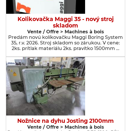
Kolikovačka Maggi 35 - nový stroj
skladom
Vente / Offre > Machines à bois
Predám novú kolíkovačku Maggi Boring System
35, r.v. 2026. Stroj skladom so zárukou. V cene:
2ks. prítlak materiálu 2ks. pravítko 1500mm …
Nožnice na dyhu Josting 2100mm
Vente / Offre > Machines à bois