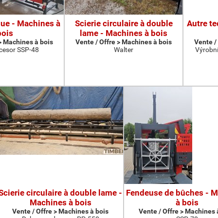
que - Machines à
Scierie circulaire à double
Autre t
bois
lame - Machines à bois
 > Machines à bois
Vente / Offre > Machines à bois
Vente /
cesor SSP-48
Walter
Výrobní
Scierie circulaire à double lame -
Fendeuse de bûches - 
Machines à bois
à bois
Vente / Offre > Machines à bois
Vente / Offre > Machines 