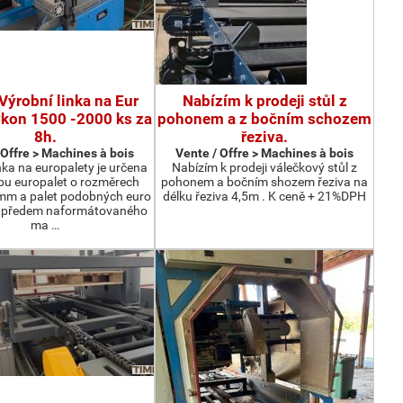
Výrobní linka na Eur
Nabízím k prodeji stůl z
ýkon 1500 -2000 ks za
pohonem a z bočním schozem
8h.
řeziva.
 Offre > Machines à bois
Vente / Offre > Machines à bois
nka na europalety je určena
Nabízím k prodeji válečkový stůl z
bu europalet o rozměrech
pohonem a bočním shozem řeziva na
m a palet podobných euro
délku řeziva 4,5m . K ceně + 21%DPH
z předem naformátovaného
ma …