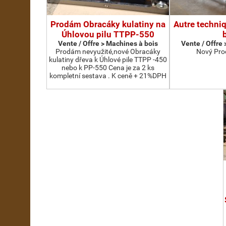
Prodám Obracáky kulatiny na
Autre techni
Úhlovou pilu TTPP-550
Vente / Offre > Machines à bois
Vente / Offre
Prodám nevyužité,nové Obracáky
Nový Pro
kulatiny dřeva k Úhlové pile TTPP -450
nebo k PP-550 Cena je za 2 ks
kompletní sestava . K ceně + 21%DPH