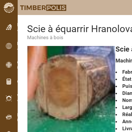
Petites annonces
Scie à équarrir Hranolov
Annonces texte
Machines à bois
Petites annonces
Scie 
Annonces internationales
Machin
OPTI-TIMB
Plans de débit
Fabr
État
Calculateurs pour le bois
Pui
Diam
WoodProfi
Nom
Volume de bois avec IA
Larg
Réal
Enregistreur
Inventaire du bois sur le terrain
Anné
Livr