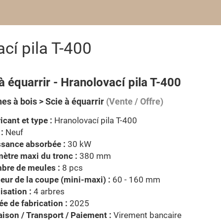
ací pila T-400
à équarrir - Hranolovací pila T-400
es à bois > Scie à équarrir
(Vente / Offre)
icant et type :
Hranolovací pila T-400
 :
Neuf
ssance absorbée :
30 kW
ètre maxi du tronc :
380 mm
bre de meules :
8 pcs
eur de la coupe (mini-maxi) :
60 - 160 mm
isation :
4 arbres
e de fabrication :
2025
aison / Transport / Paiement :
Virement bancaire