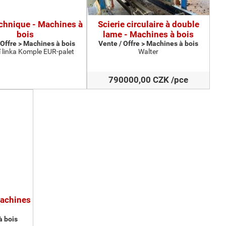
echnique - Machines à
Scierie circulaire à double
bois
lame - Machines à bois
 Offre > Machines à bois
Vente / Offre > Machines à bois
 linka Komple EUR-palet
Walter
790000,00 CZK /pce
Machines
à bois