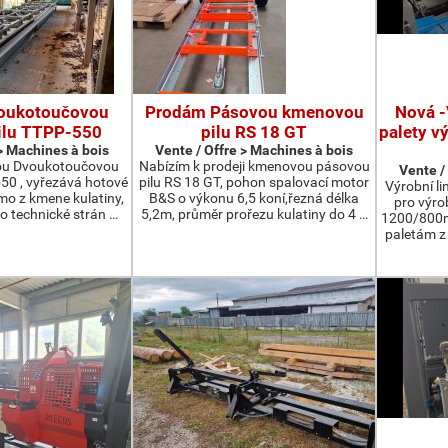
oukotoučovou
Prodám Pásovou kmenovou
Nová -
ilu TTPP-550
pilu RS 18 GT
palety v
 > Machines à bois
Vente / Offre > Machines à bois
ou Dvoukotoučovou
Nabízím k prodeji kmenovou pásovou
Vente /
550 , vyřezává hotové
pilu RS 18 GT, pohon spalovací motor
Výrobní li
ímo z kmene kulatiny,
B&S o výkonu 6,5 koní,řezná délka
pro výro
o technické strán …
5,2m, průměr prořezu kulatiny do 4 …
1200/800m
paletám 