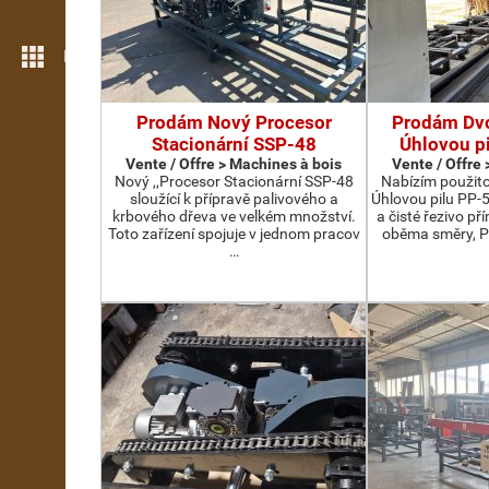
Plus de fonctions
Prodám Nový Procesor
Prodám Dv
Stacionární SSP-48
Úhlovou p
Vente / Offre > Machines à bois
Vente / Offre
Nový ,,Procesor Stacionární SSP-48
Nabízím použit
sloužící k přípravě palivového a
Úhlovou pilu PP-
krbového dřeva ve velkém množství.
a čisté řezivo př
Toto zařízení spojuje v jednom pracov
oběma směry, P
…