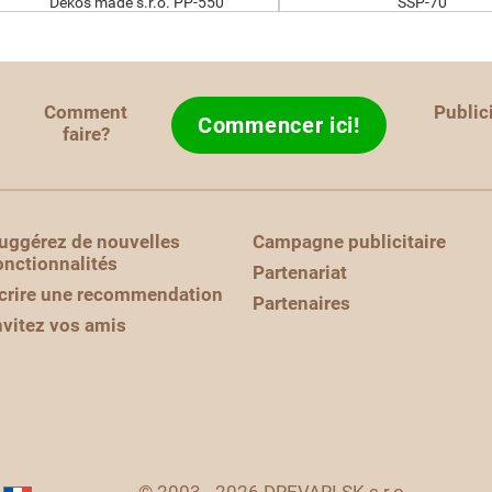
Dekos made s.r.o. PP-550
SSP-70
Comment
Public
Commencer ici!
faire?
uggérez de nouvelles
Campagne publicitaire
onctionnalités
Partenariat
crire une recommendation
Partenaires
nvitez vos amis
© 2003 - 2026 DREVARI.SK s.r.o.