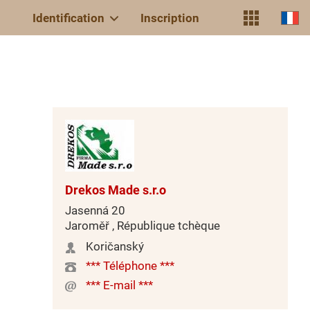
Identification
Inscription
Drekos Made s.r.o
Jasenná 20
Jaroměř , République tchèque
Koričanský
*** Téléphone ***
*** E-mail ***