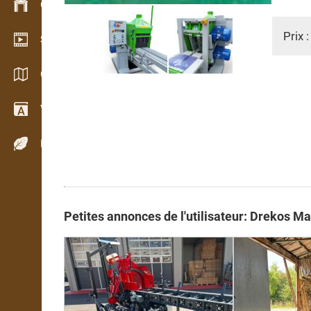
Gestion du stock
Prix 
Schowroom vidéo
Catalogues / Brochures
Vocabulaire
Espèces de bois
Petites annonces de l'utilisateur: Drekos Ma