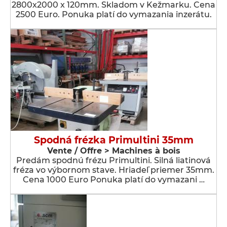
2800x2000 x 120mm. Skladom v Kežmarku. Cena
2500 Euro. Ponuka platí do vymazania inzerátu.
Spodná frézka Primultini 35mm
Vente / Offre > Machines à bois
Predám spodnú frézu Primultini. Silná liatinová
fréza vo výbornom stave. Hriadeľ priemer 35mm.
Cena 1000 Euro Ponuka platí do vymazani …