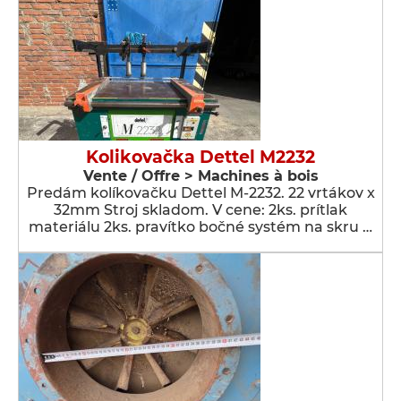
Kolikovačka Dettel M2232
Vente / Offre > Machines à bois
Predám kolíkovačku Dettel M-2232. 22 vrtákov x
32mm Stroj skladom. V cene: 2ks. prítlak
materiálu 2ks. pravítko bočné systém na skru …