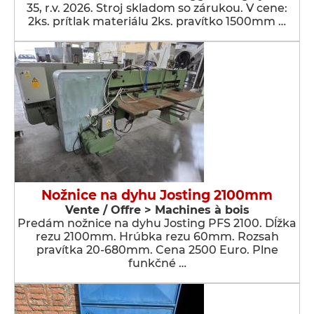
35, r.v. 2026. Stroj skladom so zárukou. V cene:
2ks. prítlak materiálu 2ks. pravítko 1500mm …
Nožnice na dyhu Josting 2100mm
Vente / Offre > Machines à bois
Predám nožnice na dyhu Josting PFS 2100. Dĺžka
rezu 2100mm. Hrúbka rezu 60mm. Rozsah
pravítka 20-680mm. Cena 2500 Euro. Plne
funkčné …