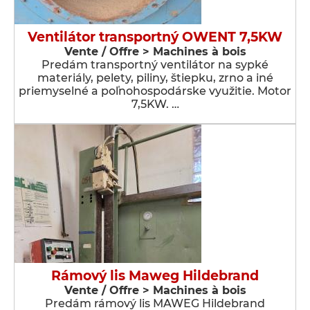
Ventilátor transportný OWENT 7,5KW
Vente / Offre > Machines à bois
Predám transportný ventilátor na sypké
materiály, pelety, piliny, štiepku, zrno a iné
priemyselné a poľnohospodárske využitie. Motor
7,5KW. …
Rámový lis Maweg Hildebrand
Vente / Offre > Machines à bois
Predám rámový lis MAWEG Hildebrand