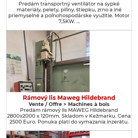
Predám transportný ventilátor na sypké
materiály, pelety, piliny, štiepku, zrno a iné
priemyselné a poľnohospodárske využitie. Motor
7,5KW. …
Rámový lis Maweg Hildebrand
Vente / Offre > Machines à bois
Predám rámový lis MAWEG Hildebrand
2800x2000 x 120mm. Skladom v Kežmarku. Cena
2500 Euro. Ponuka platí do vymazania inzerátu.