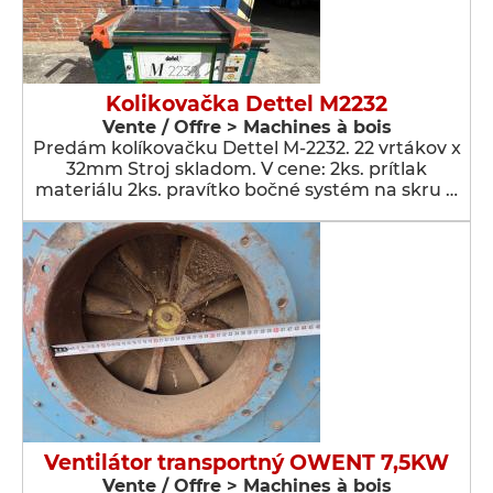
Kolikovačka Dettel M2232
Vente / Offre > Machines à bois
Predám kolíkovačku Dettel M-2232. 22 vrtákov x
32mm Stroj skladom. V cene: 2ks. prítlak
materiálu 2ks. pravítko bočné systém na skru …
Ventilátor transportný OWENT 7,5KW
Vente / Offre > Machines à bois