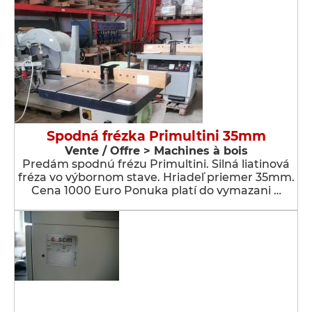
Spodná frézka Primultini 35mm
Vente / Offre > Machines à bois
Predám spodnú frézu Primultini. Silná liatinová
fréza vo výbornom stave. Hriadeľ priemer 35mm.
Cena 1000 Euro Ponuka platí do vymazani …