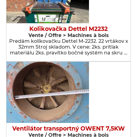
Kolikovačka Dettel M2232
Vente / Offre > Machines à bois
Predám kolíkovačku Dettel M-2232. 22 vrtákov x
32mm Stroj skladom. V cene: 2ks. prítlak
materiálu 2ks. pravítko bočné systém na skru …
Ventilátor transportný OWENT 7,5KW
Vente / Offre > Machines à bois