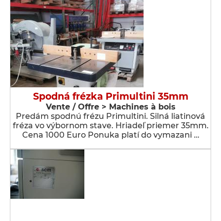
Spodná frézka Primultini 35mm
Vente / Offre > Machines à bois
Predám spodnú frézu Primultini. Silná liatinová
fréza vo výbornom stave. Hriadeľ priemer 35mm.
Cena 1000 Euro Ponuka platí do vymazani …