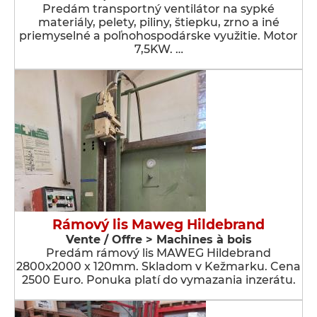
Predám transportný ventilátor na sypké
materiály, pelety, piliny, štiepku, zrno a iné
priemyselné a poľnohospodárske využitie. Motor
7,5KW. …
Rámový lis Maweg Hildebrand
Vente / Offre > Machines à bois
Predám rámový lis MAWEG Hildebrand
2800x2000 x 120mm. Skladom v Kežmarku. Cena
2500 Euro. Ponuka platí do vymazania inzerátu.