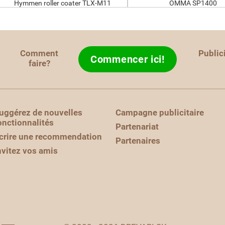
Hymmen roller coater TLX-M11
OMMA SP1400
Comment
Public
Commencer ici!
faire?
uggérez de nouvelles
Campagne publicitaire
onctionnalités
Partenariat
crire une recommendation
Partenaires
nvitez vos amis