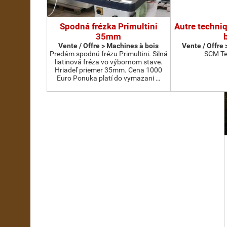
Spodná frézka Primultini
Autre techni
35mm
Vente / Offre > Machines à bois
Vente / Offre
Predám spodnú frézu Primultini. Silná
SCM Te
liatinová fréza vo výbornom stave.
Hriadeľ priemer 35mm. Cena 1000
Euro Ponuka platí do vymazani …