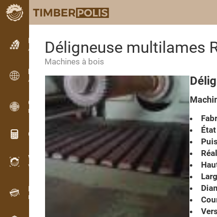
Petites annonces
Déligneuse multilames
Annonces texte
Machines à bois
Petites annonces
Déli
Annonces internationales
Machin
OPTI-TIMB
Plans de débit
Fabr
État
Calculateurs pour le bois
Puis
Réal
WoodProfi
Haut
Volume de bois avec IA
Larg
Diam
Enregistreur
Inventaire du bois sur le terrain
Cou
Vers