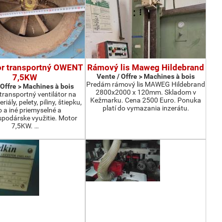
or transportný OWENT
Rámový lis Maweg Hildebrand
7,5KW
Vente / Offre > Machines à bois
Predám rámový lis MAWEG Hildebrand
 Offre > Machines à bois
2800x2000 x 120mm. Skladom v
ransportný ventilátor na
Kežmarku. Cena 2500 Euro. Ponuka
iály, pelety, piliny, štiepku,
platí do vymazania inzerátu.
o a iné priemyselné a
podárske využitie. Motor
7,5KW. …