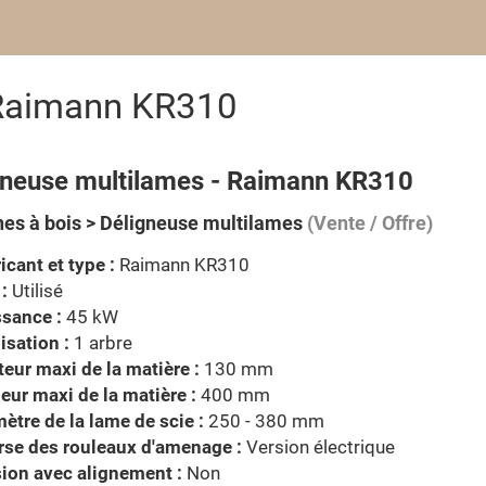
 Raimann KR310
gneuse multilames - Raimann KR310
es à bois > Déligneuse multilames
(Vente / Offre)
icant et type :
Raimann KR310
 :
Utilisé
sance :
45 kW
isation :
1 arbre
eur maxi de la matière :
130 mm
eur maxi de la matière :
400 mm
ètre de la lame de scie :
250 - 380 mm
rse des rouleaux d'amenage :
Version électrique
ion avec alignement :
Non