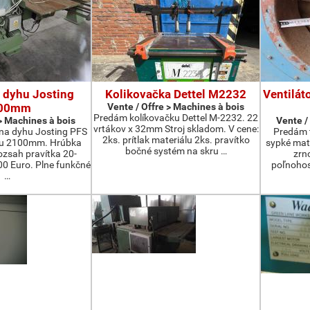
 dyhu Josting
Kolikovačka Dettel M2232
Ventilát
00mm
Vente / Offre > Machines à bois
Predám kolíkovačku Dettel M-2232. 22
 > Machines à bois
Vente /
vrtákov x 32mm Stroj skladom. V cene:
na dyhu Josting PFS
Predám t
2ks. prítlak materiálu 2ks. pravítko
zu 2100mm. Hrúbka
sypké mater
bočné systém na skru …
zsah pravítka 20-
zrn
 Euro. Plne funkčné
poľnohos
…