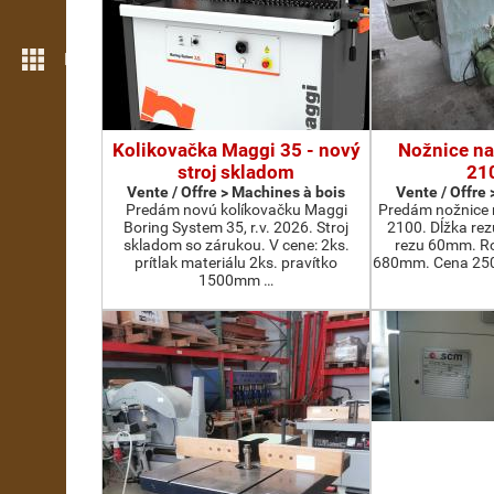
Plus de fonctions
Kolikovačka Maggi 35 - nový
Nožnice na
stroj skladom
21
Vente / Offre > Machines à bois
Vente / Offre
Predám novú kolíkovačku Maggi
Predám nožnice 
Boring System 35, r.v. 2026. Stroj
2100. Dĺžka re
skladom so zárukou. V cene: 2ks.
rezu 60mm. Ro
prítlak materiálu 2ks. pravítko
680mm. Cena 2500
1500mm …