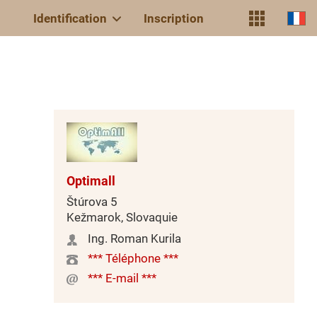
Identification
Inscription
Optimall
Štúrova 5
Kežmarok, Slovaquie
Ing. Roman Kurila
*** Téléphone ***
*** E-mail ***