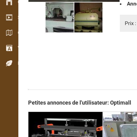
Gestion du stock
Anné
Schowroom vidéo
Prix 
Catalogues / Brochures
Vocabulaire
Espèces de bois
Petites annonces de l'utilisateur: Optimall