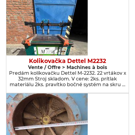
Kolikovačka Dettel M2232
Vente / Offre > Machines à bois
Predám kolíkovačku Dettel M-2232. 22 vrtákov x
32mm Stroj skladom. V cene: 2ks. prítlak
materiálu 2ks. pravítko bočné systém na skru …