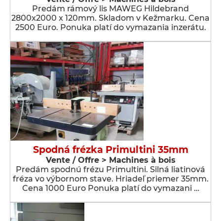
Predám rámový lis MAWEG Hildebrand
2800x2000 x 120mm. Skladom v Kežmarku. Cena
2500 Euro. Ponuka platí do vymazania inzerátu.
Spodná frézka Primultini 35mm
Vente / Offre > Machines à bois
Predám spodnú frézu Primultini. Silná liatinová
fréza vo výbornom stave. Hriadeľ priemer 35mm.
Cena 1000 Euro Ponuka platí do vymazani …