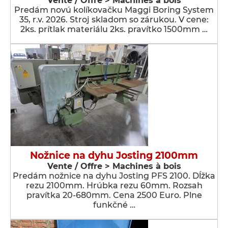
Vente / Offre > Machines à bois
Predám novú kolíkovačku Maggi Boring System
35, r.v. 2026. Stroj skladom so zárukou. V cene:
2ks. prítlak materiálu 2ks. pravítko 1500mm …
Nožnice na dyhu Josting 2100mm
Vente / Offre > Machines à bois
Predám nožnice na dyhu Josting PFS 2100. Dĺžka
rezu 2100mm. Hrúbka rezu 60mm. Rozsah
pravítka 20-680mm. Cena 2500 Euro. Plne
funkčné …