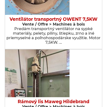
Ventilátor transportný OWENT 7,5KW
Vente / Offre > Machines à bois
Predám transportný ventilátor na sypké
materiály, pelety, piliny, štiepku, zrno a iné
priemyselné a poľnohospodárske využitie. Motor
7,5KW. …
Rámový lis Maweg Hildebrand
Vente / Offre > Machines à bois