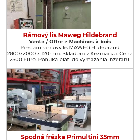
Rámový lis Maweg Hildebrand
Vente / Offre > Machines à bois
Predám rámový lis MAWEG Hildebrand
2800x2000 x 120mm. Skladom v Kežmarku. Cena
2500 Euro. Ponuka platí do vymazania inzerátu.
Spodná frézka Primultini 35mm