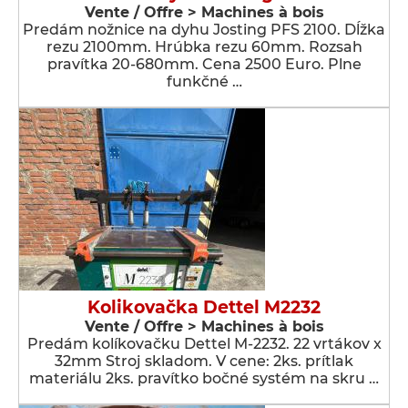
Vente / Offre > Machines à bois
Predám nožnice na dyhu Josting PFS 2100. Dĺžka
rezu 2100mm. Hrúbka rezu 60mm. Rozsah
pravítka 20-680mm. Cena 2500 Euro. Plne
funkčné …
Kolikovačka Dettel M2232
Vente / Offre > Machines à bois
Predám kolíkovačku Dettel M-2232. 22 vrtákov x
32mm Stroj skladom. V cene: 2ks. prítlak
materiálu 2ks. pravítko bočné systém na skru …