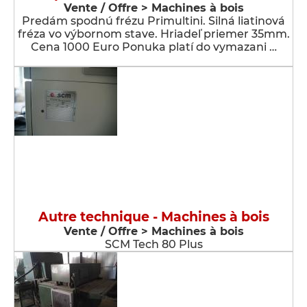
Vente / Offre > Machines à bois
Predám spodnú frézu Primultini. Silná liatinová
fréza vo výbornom stave. Hriadeľ priemer 35mm.
Cena 1000 Euro Ponuka platí do vymazani …
Autre technique - Machines à bois
Vente / Offre > Machines à bois
SCM Tech 80 Plus