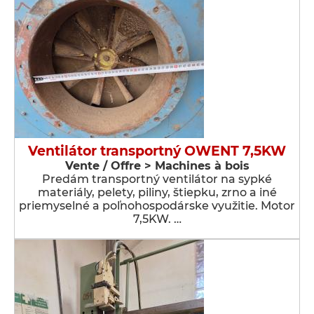
Ventilátor transportný OWENT 7,5KW
Vente / Offre > Machines à bois
Predám transportný ventilátor na sypké
materiály, pelety, piliny, štiepku, zrno a iné
priemyselné a poľnohospodárske využitie. Motor
7,5KW. …