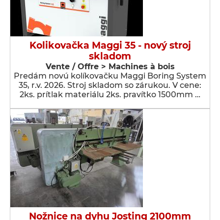
Kolikovačka Maggi 35 - nový stroj
skladom
Vente / Offre > Machines à bois
Predám novú kolíkovačku Maggi Boring System
35, r.v. 2026. Stroj skladom so zárukou. V cene:
2ks. prítlak materiálu 2ks. pravítko 1500mm …
Nožnice na dyhu Josting 2100mm