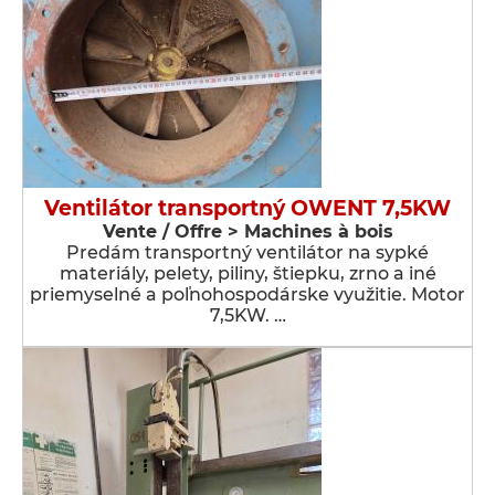
Ventilátor transportný OWENT 7,5KW
Vente / Offre > Machines à bois
Predám transportný ventilátor na sypké
materiály, pelety, piliny, štiepku, zrno a iné
priemyselné a poľnohospodárske využitie. Motor
7,5KW. …