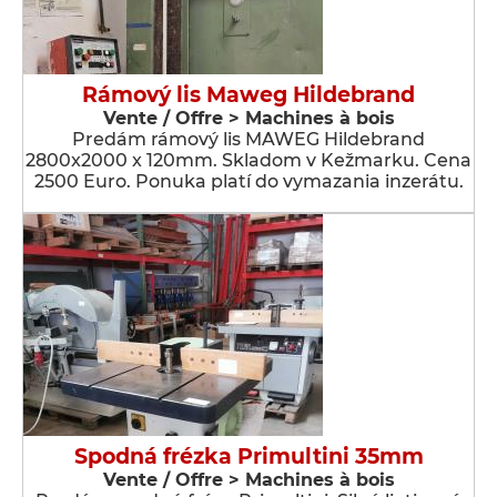
Rámový lis Maweg Hildebrand
Vente / Offre > Machines à bois
Predám rámový lis MAWEG Hildebrand
2800x2000 x 120mm. Skladom v Kežmarku. Cena
2500 Euro. Ponuka platí do vymazania inzerátu.
Spodná frézka Primultini 35mm
Vente / Offre > Machines à bois