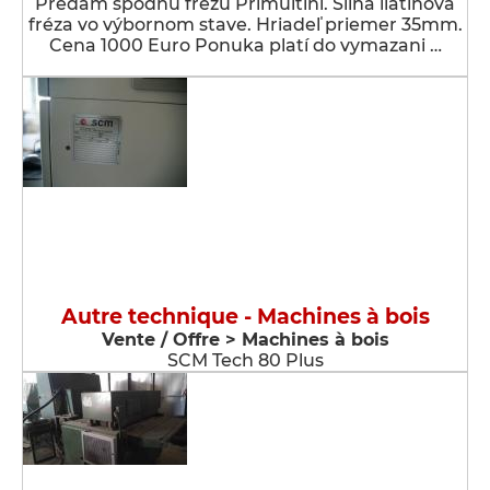
Predám spodnú frézu Primultini. Silná liatinová
fréza vo výbornom stave. Hriadeľ priemer 35mm.
Cena 1000 Euro Ponuka platí do vymazani …
Autre technique - Machines à bois
Vente / Offre > Machines à bois
SCM Tech 80 Plus