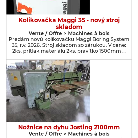
Kolikovačka Maggi 35 - nový stroj
skladom
Vente / Offre > Machines à bois
Predám novú kolíkovačku Maggi Boring System
35, r.v. 2026. Stroj skladom so zárukou. V cene:
2ks. prítlak materiálu 2ks. pravítko 1500mm …
Nožnice na dyhu Josting 2100mm
Vente / Offre > Machines à bois