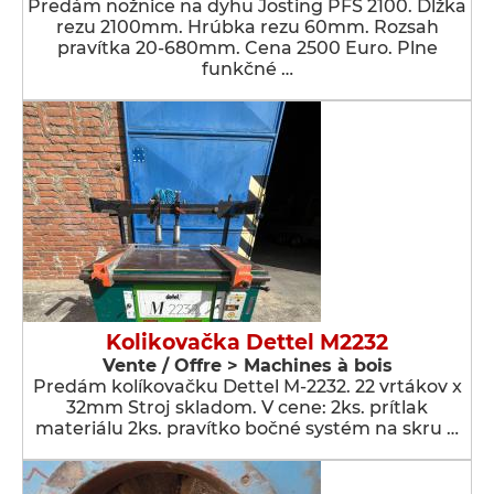
Predám nožnice na dyhu Josting PFS 2100. Dĺžka
rezu 2100mm. Hrúbka rezu 60mm. Rozsah
pravítka 20-680mm. Cena 2500 Euro. Plne
funkčné …
Kolikovačka Dettel M2232
Vente / Offre > Machines à bois
Predám kolíkovačku Dettel M-2232. 22 vrtákov x
32mm Stroj skladom. V cene: 2ks. prítlak
materiálu 2ks. pravítko bočné systém na skru …