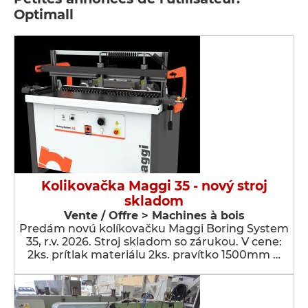
Optimall
Kolikovačka Maggi 35 - nový stroj
skladom
Vente / Offre > Machines à bois
Predám novú kolíkovačku Maggi Boring System
35, r.v. 2026. Stroj skladom so zárukou. V cene:
2ks. prítlak materiálu 2ks. pravítko 1500mm …