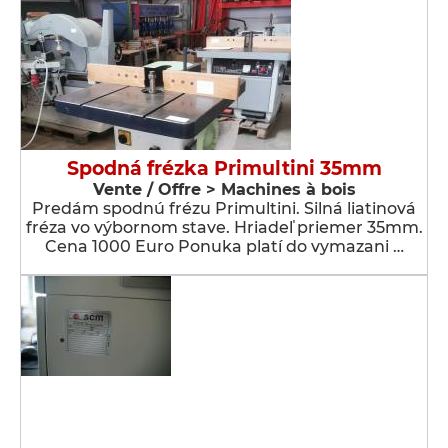
Spodná frézka Primultini 35mm
Vente / Offre > Machines à bois
Predám spodnú frézu Primultini. Silná liatinová
fréza vo výbornom stave. Hriadeľ priemer 35mm.
Cena 1000 Euro Ponuka platí do vymazani …