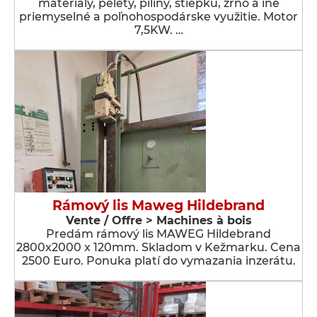
materiály, pelety, piliny, štiepku, zrno a iné
priemyselné a poľnohospodárske využitie. Motor
7,5KW. …
Rámový lis Maweg Hildebrand
Vente / Offre > Machines à bois
Predám rámový lis MAWEG Hildebrand
2800x2000 x 120mm. Skladom v Kežmarku. Cena
2500 Euro. Ponuka platí do vymazania inzerátu.