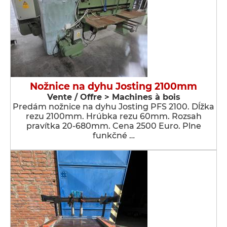
Nožnice na dyhu Josting 2100mm
Vente / Offre > Machines à bois
Predám nožnice na dyhu Josting PFS 2100. Dĺžka
rezu 2100mm. Hrúbka rezu 60mm. Rozsah
pravítka 20-680mm. Cena 2500 Euro. Plne
funkčné …