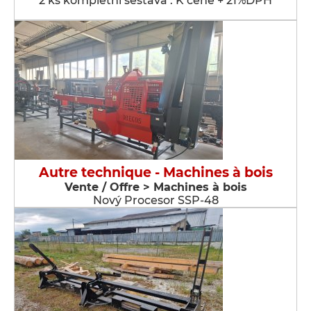
2 ks kompletní sestava . K ceně + 21%DPH
Autre technique - Machines à bois
Vente / Offre > Machines à bois
Nový Procesor SSP-48