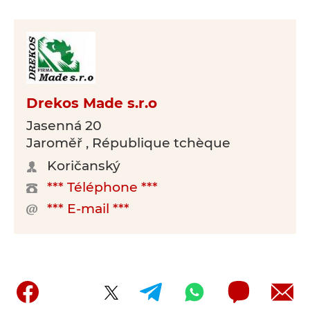
Drekos Made s.r.o
Jasenná 20
Jaroměř , République tchèque
Koričanský
*** Téléphone ***
*** E-mail ***