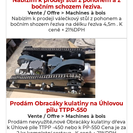
Nabízím k prodeji stůl z pohonem a z
bočním schozem řeziva.
Vente / Offre > Machines à bois
Nabízím k prodeji válečkový stůl z pohonem a
bočním shozem řeziva na délku řeziva 4,5m . K
ceně + 21%DPH
Prodám Obracáky kulatiny na Úhlovou
pilu TTPP-550
Vente / Offre > Machines à bois
Prodám nevyužité,nové Obracáky kulatiny dřeva
k Úhlové pile TTPP -450 nebo k PP-550 Cena je za