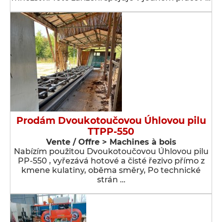
Prodám Dvoukotoučovou Úhlovou pilu
TTPP-550
Vente / Offre > Machines à bois
Nabízím použitou Dvoukotoučovou Úhlovou pilu
PP-550 , vyřezává hotové a čisté řezivo přímo z
kmene kulatiny, oběma směry, Po technické
strán …