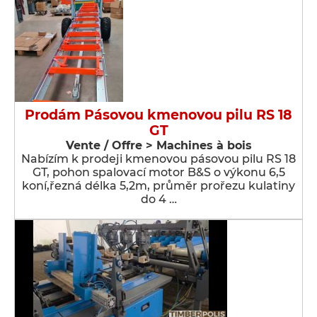
Prodám Pásovou kmenovou pilu RS 18
GT
Vente / Offre > Machines à bois
Nabízím k prodeji kmenovou pásovou pilu RS 18
GT, pohon spalovací motor B&S o výkonu 6,5
koní,řezná délka 5,2m, průměr prořezu kulatiny
do 4 …