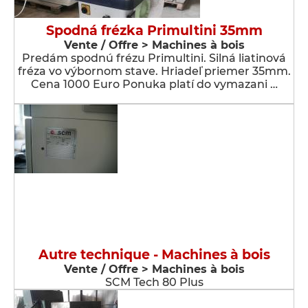
Spodná frézka Primultini 35mm
Vente / Offre > Machines à bois
Predám spodnú frézu Primultini. Silná liatinová
fréza vo výbornom stave. Hriadeľ priemer 35mm.
Cena 1000 Euro Ponuka platí do vymazani …
Autre technique - Machines à bois
Vente / Offre > Machines à bois
SCM Tech 80 Plus