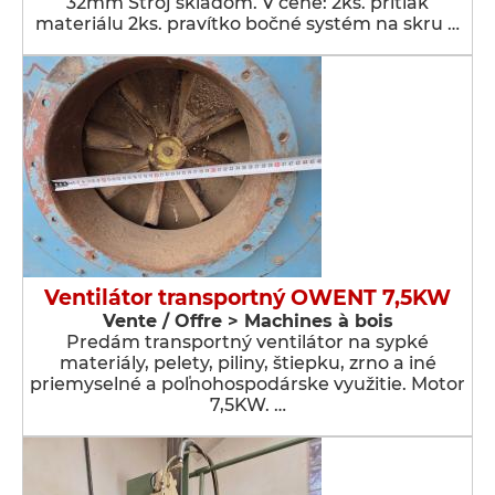
32mm Stroj skladom. V cene: 2ks. prítlak
materiálu 2ks. pravítko bočné systém na skru …
Ventilátor transportný OWENT 7,5KW
Vente / Offre > Machines à bois
Predám transportný ventilátor na sypké
materiály, pelety, piliny, štiepku, zrno a iné
priemyselné a poľnohospodárske využitie. Motor
7,5KW. …