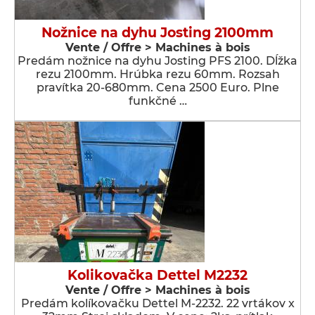
Nožnice na dyhu Josting 2100mm
Vente / Offre > Machines à bois
Predám nožnice na dyhu Josting PFS 2100. Dĺžka
rezu 2100mm. Hrúbka rezu 60mm. Rozsah
pravítka 20-680mm. Cena 2500 Euro. Plne
funkčné …
Kolikovačka Dettel M2232
Vente / Offre > Machines à bois
Predám kolíkovačku Dettel M-2232. 22 vrtákov x