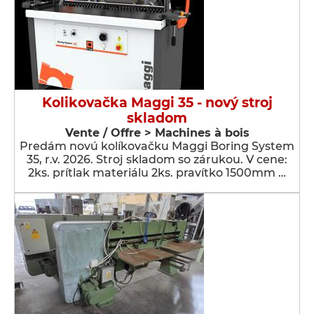
Kolikovačka Maggi 35 - nový stroj
skladom
Vente / Offre > Machines à bois
Predám novú kolíkovačku Maggi Boring System
35, r.v. 2026. Stroj skladom so zárukou. V cene:
2ks. prítlak materiálu 2ks. pravítko 1500mm …