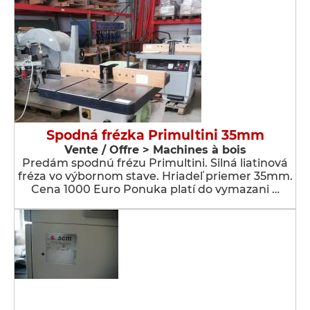
Spodná frézka Primultini 35mm
Vente / Offre > Machines à bois
Predám spodnú frézu Primultini. Silná liatinová
fréza vo výbornom stave. Hriadeľ priemer 35mm.
Cena 1000 Euro Ponuka platí do vymazani …