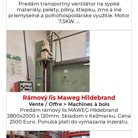
Predám transportný ventilátor na sypké
materiály, pelety, piliny, štiepku, zrno a iné
priemyselné a poľnohospodárske využitie. Motor
7,5KW. …
Rámový lis Maweg Hildebrand
Vente / Offre > Machines à bois
Predám rámový lis MAWEG Hildebrand
2800x2000 x 120mm. Skladom v Kežmarku. Cena
2500 Euro. Ponuka platí do vymazania inzerátu.