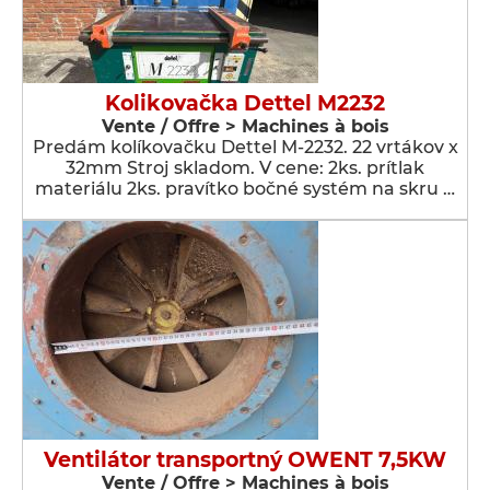
Kolikovačka Dettel M2232
Vente / Offre > Machines à bois
Predám kolíkovačku Dettel M-2232. 22 vrtákov x
32mm Stroj skladom. V cene: 2ks. prítlak
materiálu 2ks. pravítko bočné systém na skru …
Ventilátor transportný OWENT 7,5KW
Vente / Offre > Machines à bois