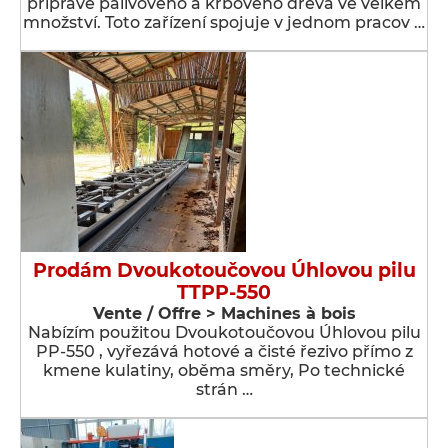
přípravě palivového a krbového dřeva ve velkém
množství. Toto zařízení spojuje v jednom pracov …
Prodám Dvoukotoučovou Úhlovou pilu
TTPP-550
Vente / Offre > Machines à bois
Nabízím použitou Dvoukotoučovou Úhlovou pilu
PP-550 , vyřezává hotové a čisté řezivo přímo z
kmene kulatiny, oběma směry, Po technické
strán …