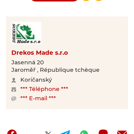
Drekos Made s.r.o
Jasenná 20
Jaroměř , République tchèque
Koričanský
*** Téléphone ***
*** E-mail ***