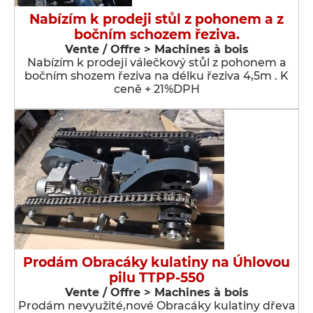
Nabízím k prodeji stůl z pohonem a z
bočním schozem řeziva.
Vente / Offre > Machines à bois
Nabízím k prodeji válečkový stůl z pohonem a
bočním shozem řeziva na délku řeziva 4,5m . K
ceně + 21%DPH
Prodám Obracáky kulatiny na Úhlovou
pilu TTPP-550
Vente / Offre > Machines à bois
Prodám nevyužité,nové Obracáky kulatiny dřeva