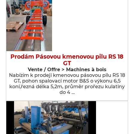
Prodám Pásovou kmenovou pilu RS 18
GT
Vente / Offre > Machines à bois
Nabízím k prodeji kmenovou pásovou pilu RS 18
GT, pohon spalovací motor B&S o výkonu 6,5
koní,řezná délka 5,2m, průměr prořezu kulatiny
do 4 …